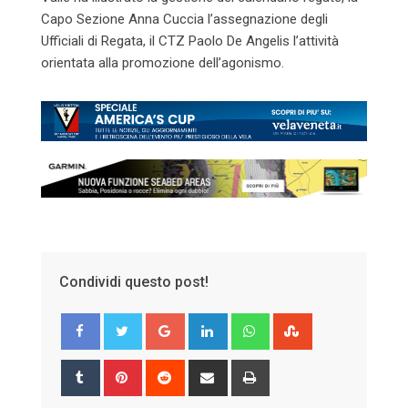
Capo Sezione Anna Cuccia l’assegnazione degli
Ufficiali di Regata, il CTZ Paolo De Angelis l’attività
orientata alla promozione dell’agonismo.
Condividi questo post!
Google+
LinkedIn
Whatsapp
StumbleUpon
Tumblr
Pinterest
Reddit
Share
Print
via