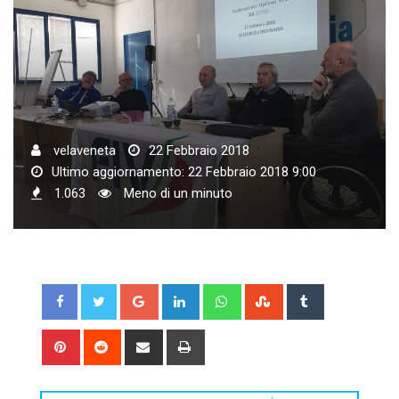
velaveneta
22 Febbraio 2018
Ultimo aggiornamento: 22 Febbraio 2018 9:00
1.063
Meno di un minuto
Google+
LinkedIn
Whatsapp
StumbleUpon
Tumblr
Pinterest
Reddit
Share
Print
via
Email