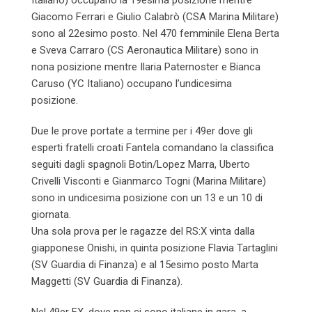
Giacomo Ferrari e Giulio Calabrò (CSA Marina Militare)
sono al 22esimo posto. Nel 470 femminile Elena Berta
e Sveva Carraro (CS Aeronautica Militare) sono in
nona posizione mentre Ilaria Paternoster e Bianca
Caruso (YC Italiano) occupano l’undicesima
posizione.
Due le prove portate a termine per i 49er dove gli
esperti fratelli croati Fantela comandano la classifica
seguiti dagli spagnoli Botin/Lopez Marra, Uberto
Crivelli Visconti e Gianmarco Togni (Marina Militare)
sono in undicesima posizione con un 13 e un 10 di
giornata.
Una sola prova per le ragazze del RS:X vinta dalla
giapponese Onishi, in quinta posizione Flavia Tartaglini
(SV Guardia di Finanza) e al 15esimo posto Marta
Maggetti (SV Guardia di Finanza).
Nel 49er FX, dove non ci sono italiane in gara, a