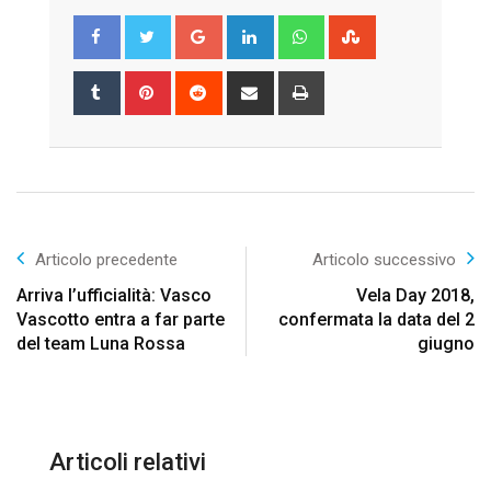
Google+
LinkedIn
Whatsapp
StumbleUpon
Tumblr
Pinterest
Reddit
Share
Print
via
Email
Articolo precedente
Articolo successivo
Arriva l’ufficialità: Vasco
Vela Day 2018,
Vascotto entra a far parte
confermata la data del 2
del team Luna Rossa
giugno
Articoli relativi