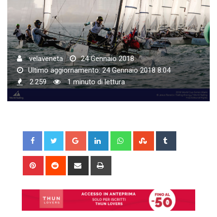
velaveneta
24 Gennaio 2018
Ultimo aggiornamento: 24 Gennaio 2018 8:04
2.259
1 minuto di lettura
Google+
LinkedIn
Whatsapp
StumbleUpon
Tumblr
Pinterest
Reddit
Share
Print
via
Email