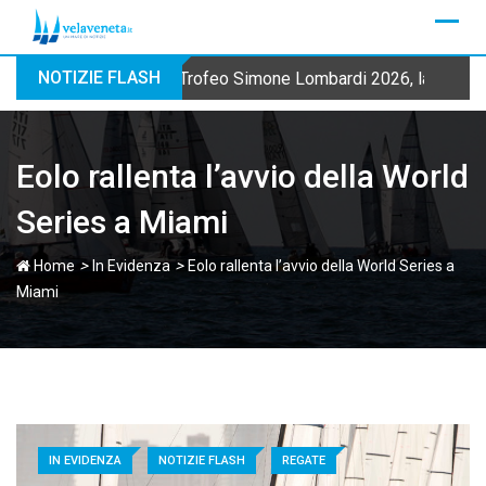
Skip
to
content
NOTIZIE FLASH
Trofeo Simone Lombardi 2026, la Fraglia
Eolo rallenta l’avvio della World
Series a Miami
>
>
Home
In Evidenza
Eolo rallenta l’avvio della World Series a
Miami
IN EVIDENZA
NOTIZIE FLASH
REGATE