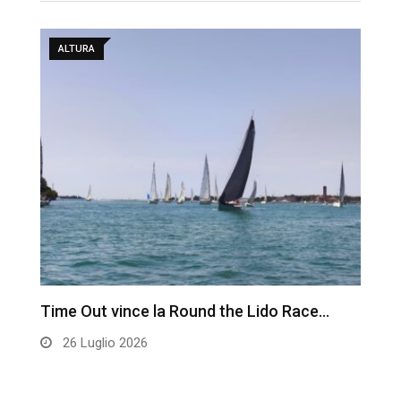
ALTURA
Time Out vince la Round the Lido Race…
L
26 Luglio 2026