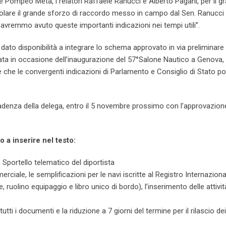
le Pompeo Meta, i relatori Raffaele Ranucci e Alberto Pagani, per il g
icolare il grande sforzo di raccordo messo in campo dal Sen. Ranucci 
avremmo avuto queste importanti indicazioni nei tempi utili”.
 dato disponibilità a integrare lo schema approvato in via preliminare
a in occasione dell’inaugurazione del 57°Salone Nautico a Genova, 
re che le convergenti indicazioni di Parlamento e Consiglio di Stato 
denza della delega, entro il 5 novembre prossimo con l’approvazion
o a inserire nel testo:
 Sportello telematico del diportista
ciale, le semplificazioni per le navi iscritte al Registro Internaziona
, ruolino equipaggio e libro unico di bordo), l’inserimento delle attivit
tutti i documenti e la riduzione a 7 giorni del termine per il rilascio dei