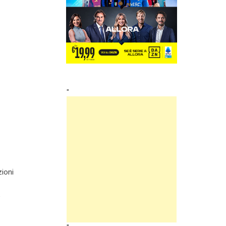
"
zioni
e