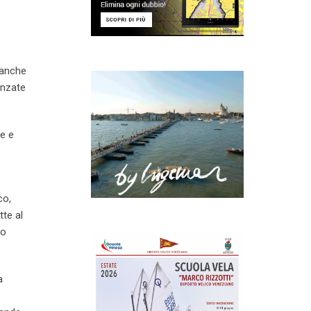
 anche
anzate
e e
co,
tte al
do
a