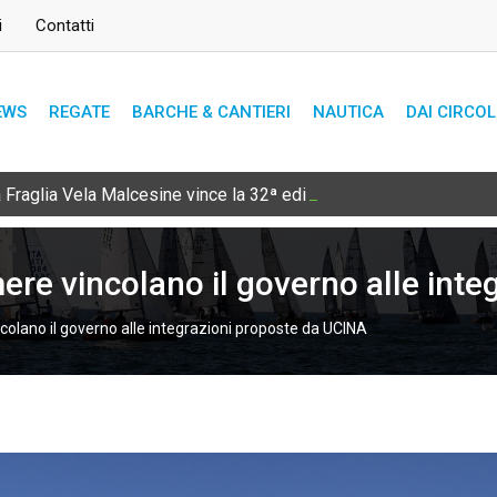
i
Contatti
EWS
REGATE
BARCHE & CANTIERI
NAUTICA
DAI CIRCOL
Fraglia Vela Malcesine vince la 32ª edizione
ere vincolano il governo alle int
colano il governo alle integrazioni proposte da UCINA