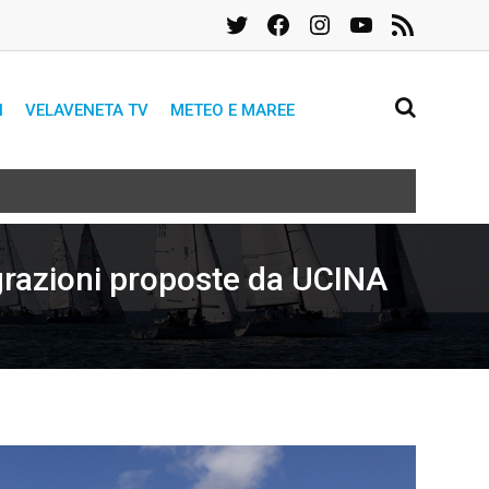
Twitter
Facebook
Instagram
YouTube
Feed
RSS
I
VELAVENETA TV
METEO E MAREE
egrazioni proposte da UCINA