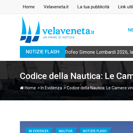
Skip
Home
Velaveneta.it
La tua pubblicità
Link util
to
content
N
NOTIZIE FLASH
Trofeo Simone Lombardi 2026, la 
Codice della Nautica: Le Cam
>
>
Home
In Evidenza
Codice della Nautica: Le Camere vin
IN EVIDENZA
NAUTICA
NOTIZIE FLASH