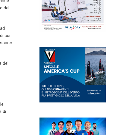
rande
e dal
 ad
di cui
possano
e del
le
à di