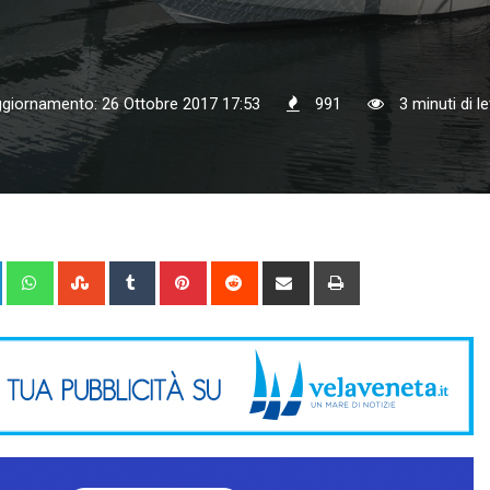
ggiornamento: 26 Ottobre 2017 17:53
991
3 minuti di le
+
LinkedIn
Whatsapp
StumbleUpon
Tumblr
Pinterest
Reddit
Share
Print
via
Email