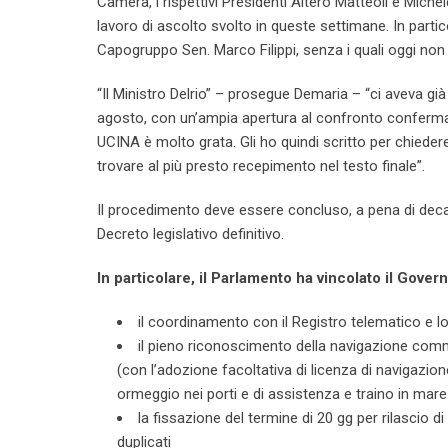
Camera, i rispettivi Presidenti Altero Matteoli e Miche
lavoro di ascolto svolto in queste settimane. In part
Capogruppo Sen. Marco Filippi, senza i quali
oggi
non 
“Il Ministro Delrio” – prosegue Demaria – “ci aveva già
agosto, con un’ampia apertura al confronto confermat
UCINA è molto grata. Gli ho quindi scritto per chiede
trovare al più presto recepimento nel testo finale”.
Il procedimento deve essere concluso, a pena di deca
Decreto legislativo definitivo.
In particolare, il Parlamento ha vincolato il Govern
il coordinamento con il Registro telematico e lo
il pieno riconoscimento della navigazione commer
(con l’adozione facoltativa di licenza di navigazione
ormeggio nei porti e di assistenza e traino in mare
la fissazione del termine di 20 gg per rilascio di 
duplicati