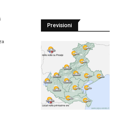
"
i
Previsioni
nza