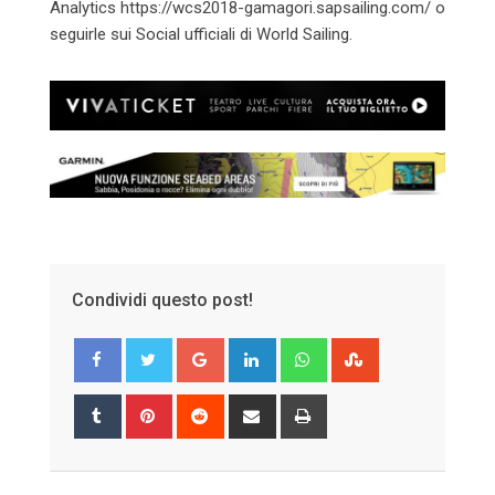
Analytics https://wcs2018-gamagori.sapsailing.com/ o
seguirle sui Social ufficiali di World Sailing.
Condividi questo post!
Google+
LinkedIn
Whatsapp
StumbleUpon
Tumblr
Pinterest
Reddit
Share
Print
via
Email