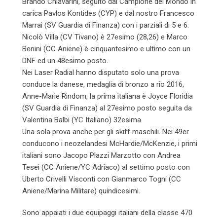
Brando Chiavarini, seguito dal Campione dei Mondo in
carica Pavlos Kontides (CYP) e dal nostro Francesco
Marrai (SV Guardia di Finanza) con i parziali di 5 e 6.
Nicolò Villa (CV Tivano) è 27esimo (28,26) e Marco
Benini (CC Aniene) è cinquantesimo e ultimo con un
DNF ed un 48esimo posto.
Nei Laser Radial hanno disputato solo una prova
conduce la danese, medaglia di bronzo a rio 2016,
Anne-Marie Rindom, la prima italiana è Joyce Floridia
(SV Guardia di Finanza) al 27esimo posto seguita da
Valentina Balbi (YC Italiano) 32esima.
Una sola prova anche per gli skiff maschili. Nei 49er
conducono i neozelandesi McHardie/McKenzie, i primi
italiani sono Jacopo Plazzi Marzotto con Andrea
Tesei (CC Aniene/YC Adriaco) al settimo posto con
Uberto Crivelli Visconti con Gianmarco Togni (CC
Aniene/Marina Militare) quindicesimi.
Sono appaiati i due equipaggi italiani della classe 470