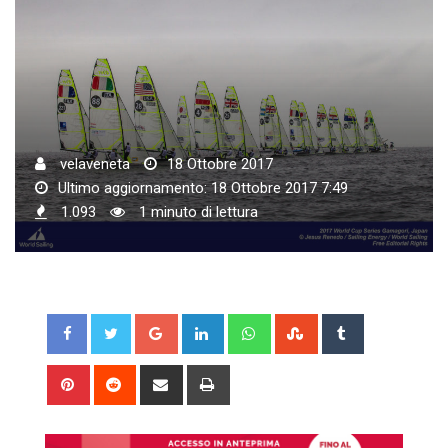
velaveneta
18 Ottobre 2017
Ultimo aggiornamento: 18 Ottobre 2017 7:49
1.093
1 minuto di lettura
Google+
LinkedIn
Whatsapp
StumbleUpon
Tumblr
Pinterest
Reddit
Share
Print
via
Email