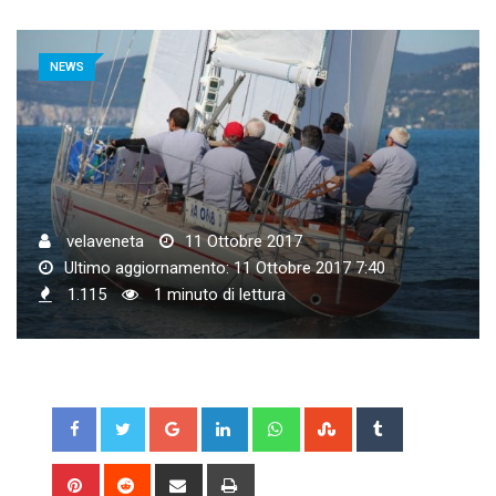
NEWS
velaveneta
11 Ottobre 2017
Ultimo aggiornamento: 11 Ottobre 2017 7:40
1.115
1 minuto di lettura
Google+
LinkedIn
Whatsapp
StumbleUpon
Tumblr
Pinterest
Reddit
Share
Print