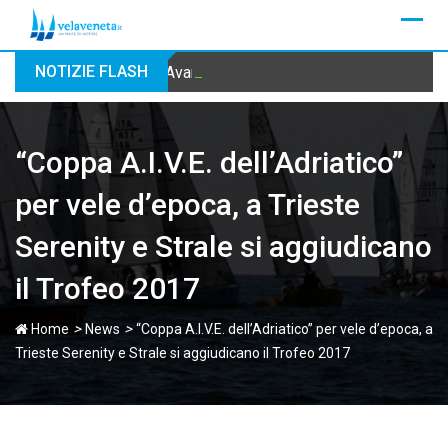
Skip
to
content
NOTIZIE FLASH
Avaria a 6 miglia da Chioggia, quattro dip
“Coppa A.I.V.E. dell’Adriatico”
per vele d’epoca, a Trieste
Serenity e Strale si aggiudicano
il Trofeo 2017
>
>
Home
News
“Coppa A.I.V.E. dell’Adriatico” per vele d’epoca, a
Trieste Serenity e Strale si aggiudicano il Trofeo 2017