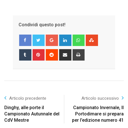
Condividi questo post!
Google+
LinkedIn
Whatsapp
StumbleUpon
Tumblr
Pinterest
Reddit
Share
Print
via
Email
Articolo precedente
Articolo successivo
Dinghy, alle porte il
Campionato Invernale, Il
Campionato Autunnale del
Portodimare si prepara
CdV Mestre
per l’edizione numero 41