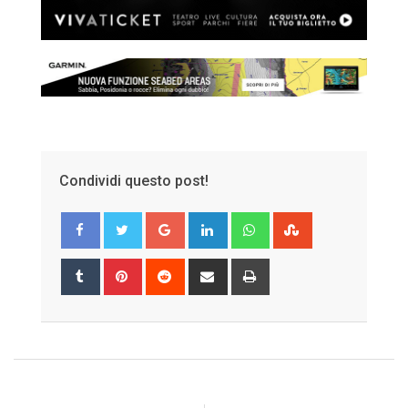
Condividi questo post!
Google+
LinkedIn
Whatsapp
StumbleUpon
Tumblr
Pinterest
Reddit
Share
Print
via
Email