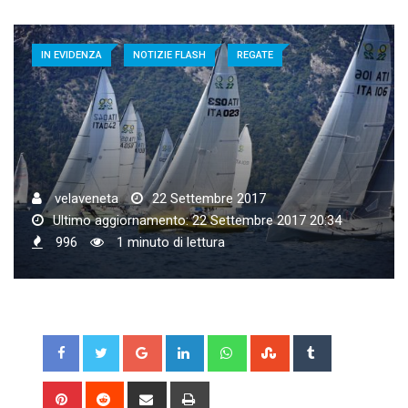
IN EVIDENZA
NOTIZIE FLASH
REGATE
velaveneta
22 Settembre 2017
Ultimo aggiornamento: 22 Settembre 2017 20:34
996
1 minuto di lettura
Google+
LinkedIn
Whatsapp
StumbleUpon
Tumblr
Pinterest
Reddit
Share
Print