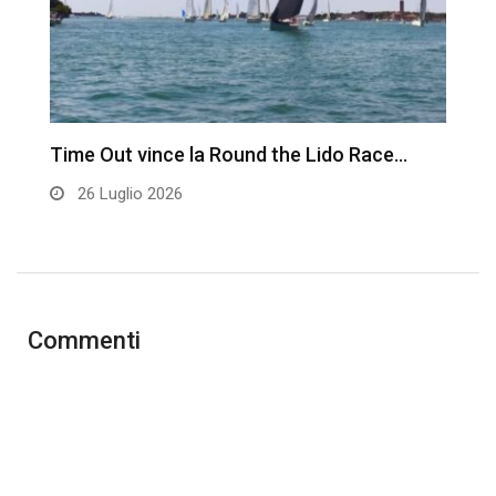
Time Out vince la Round the Lido Race…
L
26 Luglio 2026
Commenti