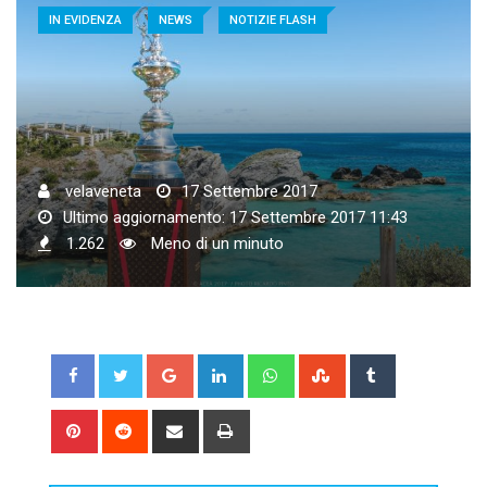
IN EVIDENZA
NEWS
NOTIZIE FLASH
velaveneta
17 Settembre 2017
Ultimo aggiornamento: 17 Settembre 2017 11:43
1.262
Meno di un minuto
Google+
LinkedIn
Whatsapp
StumbleUpon
Tumblr
Pinterest
Reddit
Share
Print
via
Email