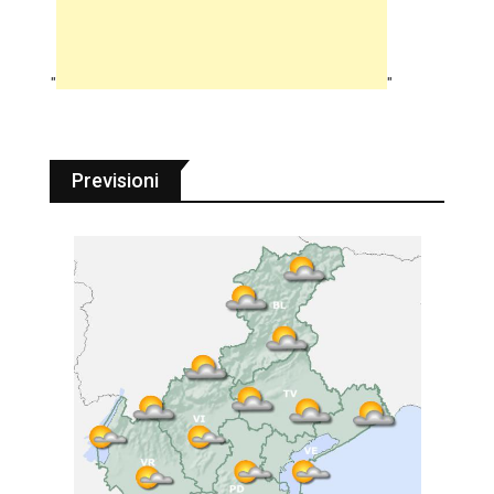
"
"
Previsioni