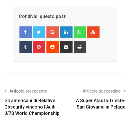
Condividi questo post!
Google+
LinkedIn
Whatsapp
StumbleUpon
Tumblr
Pinterest
Reddit
Share
Print
via
Email
Articolo precedente
Articolo successivo
Gli americani di Relative
A Super Atax la Trieste-
Obscurity vincono l’Audi
San Giovanni in Pelago
J/70 World Championship