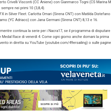
rto Crivelli Visconti (CC Aniene) con Gianmarco Togni (CS Marina Mi
 sempre nei primi 10 (3,8,4).
X in Silver Fleet. Carlotta Omari (Sirena CNT) con Matilda Distefan
rgamo (YC Adriaco) con Jana Germani (Sirena CNT) 8,13 e 16.
 mentre continua la serie per i Nacra17, se il programma di disputare 
elle Medal Race di venerdì 4. Come ogni giorno anche domani la prima
’evento in diretta su YouTube (youtube.com/49ersailing) o sulle pagine