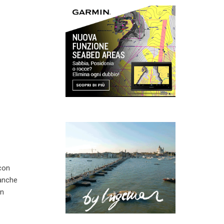
 con
 anche
in