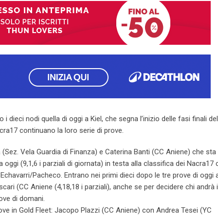
 dieci nodi quella di oggi a Kiel, che segna l’inizio delle fasi finali del
ra17 continuano la loro serie di prove.
 (Sez. Vela Guardia di Finanza) e Caterina Banti (CC Aniene) che sta
gi (9,1,6 i parziali di giornata) in testa alla classifica dei Nacra17
i Echavarri/Pacheco. Entrano nei primi dieci dopo le tre prove di oggi
ari (CC Aniene (4,18,18 i parziali), anche se per decidere chi andrà 
ove di domani.
rove in Gold Fleet: Jacopo Plazzi (CC Aniene) con Andrea Tesei (YC