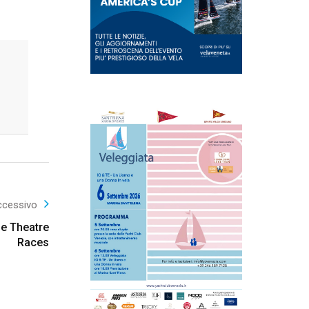
ccessivo
le Theatre
Races