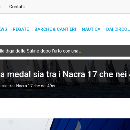
i
Contatti
EWS
REGATE
BARCHE & CANTIERI
NAUTICA
DAI CIRCOL
lla diga delle Saline dopo l’urto con una bricola sommersa
na medal sia tra i Nacra 17 che nei
l sia tra i Nacra 17 che nei 49er