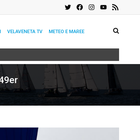
Twitter
Facebook
Instagram
YouTube
Feed
RSS
I
VELAVENETA TV
METEO E MAREE
 49er