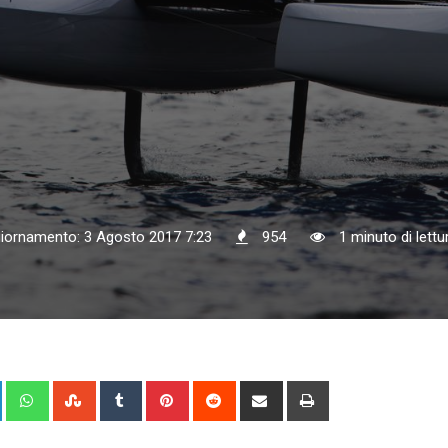
giornamento: 3 Agosto 2017 7:23
954
1 minuto di lettu
+
LinkedIn
Whatsapp
StumbleUpon
Tumblr
Pinterest
Reddit
Share
Print
via
Email