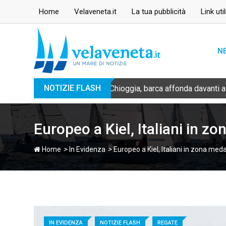
Skip
Home
Velaveneta.it
La tua pubblicità
Link util
to
content
N
NOTIZIE FLASH
Chioggia, barca affonda davanti a
Europeo a Kiel, Italiani in zo
>
>
Home
In Evidenza
Europeo a Kiel, Italiani in zona meda
IN EVIDENZA
NOTIZIE FLASH
REGATE