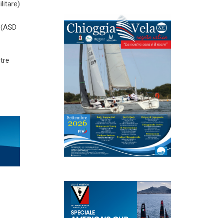
litare)
o (ASD
tre