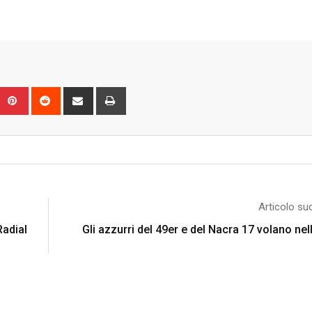
Upon
umblr
Pinterest
Reddit
Share
Print
via
Email
Articolo su
Radial
Gli azzurri del 49er e del Nacra 17 volano nel