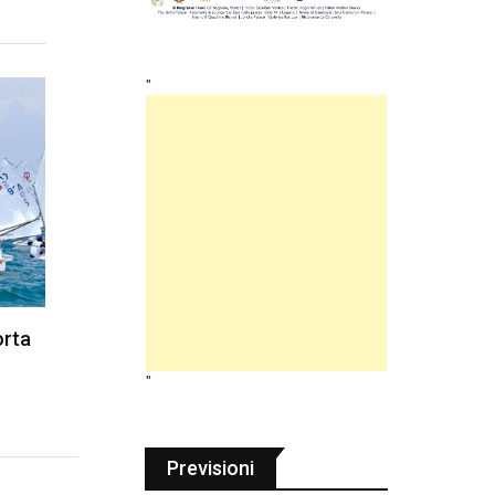
"
orta
"
Previsioni