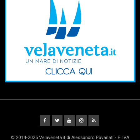
© 2014-2025 Velaveneta.it di Alessandro Pavanati - P. IVA