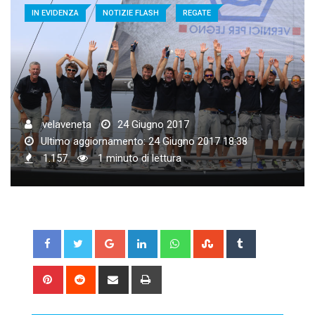
IN EVIDENZA
NOTIZIE FLASH
REGATE
velaveneta
24 Giugno 2017
Ultimo aggiornamento: 24 Giugno 2017 18:38
1.157
1 minuto di lettura
Google+
LinkedIn
Whatsapp
StumbleUpon
Tumblr
Pinterest
Reddit
Share
Print
via
Email