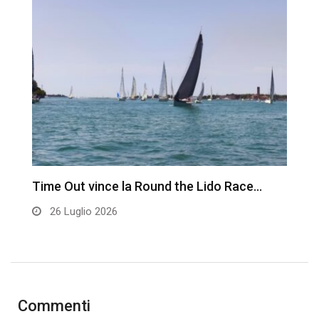
Time Out vince la Round the Lido Race…
L
26 Luglio 2026
Commenti