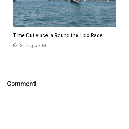
Time Out vince la Round the Lido Race…
L
26 Luglio 2026
Commenti