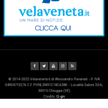
© 2014-2025 Velaveneta.it di Alessandro Pavanati - P. IVA
04904710276 C.F. PVNLSN91C18C638K - Località Saloni 33/b,
30015 Chioggia (VE)
Credits:
Q-gin