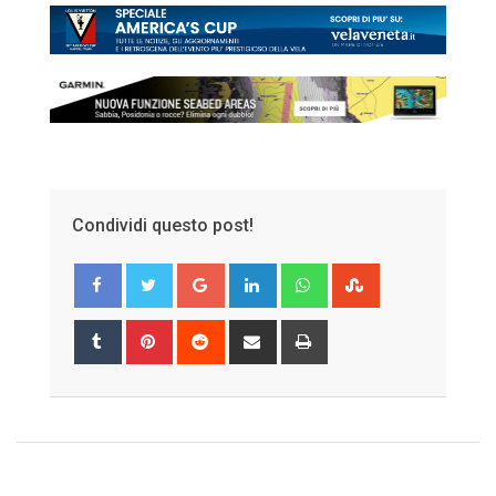
Condividi questo post!
Google+
LinkedIn
Whatsapp
StumbleUpon
Tumblr
Pinterest
Reddit
Share
Print
via
Email