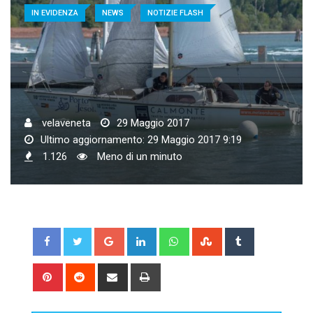
IN EVIDENZA
NEWS
NOTIZIE FLASH
velaveneta
29 Maggio 2017
Ultimo aggiornamento: 29 Maggio 2017 9:19
1.126
Meno di un minuto
Google+
LinkedIn
Whatsapp
StumbleUpon
Tumblr
Pinterest
Reddit
Share
Print
via
Email