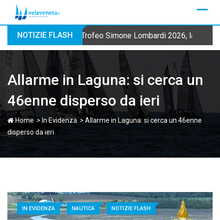
Skip
to
content
NOTIZIE FLASH
Trofeo Simone Lombardi 2026, la Fraglia
Allarme in Laguna: si cerca un
46enne disperso da ieri
>
>
Home
In Evidenza
Allarme in Laguna: si cerca un 46enne
disperso da ieri
IN EVIDENZA
NAUTICA
NOTIZIE FLASH