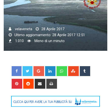
velaveneta
28 Aprile 2017
Ultimo aggiornamento: 28 Aprile 2017 12:51
1.010
Meno di un minuto
Google+
LinkedIn
Whatsapp
StumbleUpon
Tumblr
Pinterest
Reddit
Share
Print
via
Email