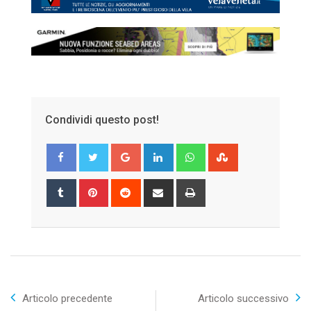
Condividi questo post!
Google+
LinkedIn
Whatsapp
StumbleUpon
Tumblr
Pinterest
Reddit
Share
Print
via
Email
Articolo precedente
Articolo successivo