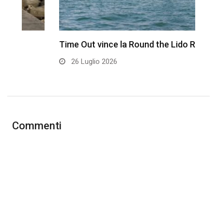
Time Out vince la Round the Lido Race…
L
26 Luglio 2026
Commenti