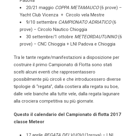
Padova
20/21 maggio
COPPA METAMAUCO
(6 prove) –
Yacht Club Vicenza + Circolo vela Mestre
9/10 settembre
CAMPIONATO ADRIATICO
(6
prove) – Circolo Nautico Chioggia
30 settembre/1 ottobre
METEORDAUTUNNO
(6
prove) – CNC Chioggia + LNI Padova e Chioggia
Tra le tante regate/manifestazioni a disposizione per
costruire il primo Campionato di Flotta sono stati
scelti alcuni eventi che rappresentassero
possibilmente più circoli e che introducessero diverse
tipologie di “regata”, dalla costiera alla regata su boe,
dalle vele bianche alla tutte vele, dalla regata lagunare
alla crociera competitiva su più giornate.
Questo il calendario del Campionato di flotta 2017
classe Meteor
17 aprile
REGATA DEI VUOVI
(1prova) – LNI