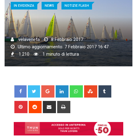
IN EVIDENZA
NEWS
NOTIZIE FLASH
velaveneta
8 Febbraio 2017
Ultimo aggiornamento: 7 Febbraio 2017 16:47
1.210
1 minuto di lettura
Google+
LinkedIn
Whatsapp
StumbleUpon
Tumblr
Pinterest
Reddit
Share
Print
via
Email