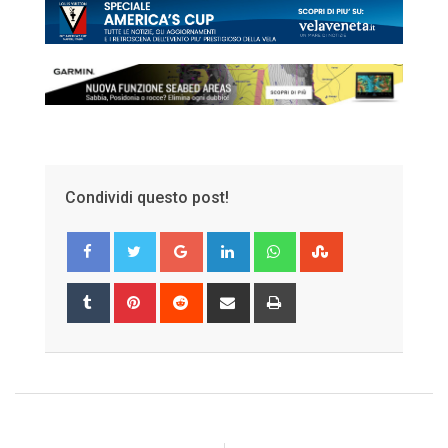
Condividi questo post!
Google+
LinkedIn
Whatsapp
StumbleUpon
Tumblr
Pinterest
Reddit
Share
Print
via
Email