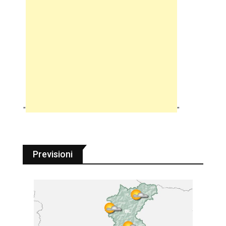
"
"
Previsioni