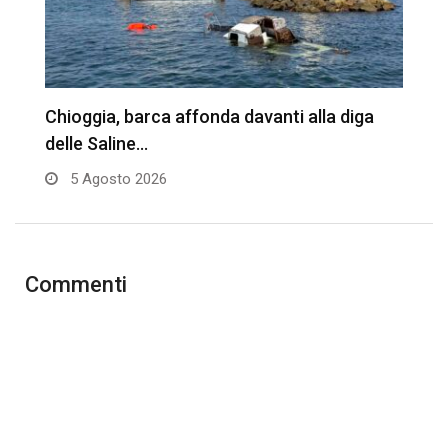
D
Chioggia, barca affonda davanti alla diga
v
delle Saline…
5 Agosto 2026
Commenti