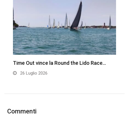
Time Out vince la Round the Lido Race…
L
26 Luglio 2026
Commenti