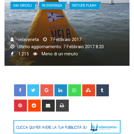
DAI CIRCOLI
IN EVIDENZA
NOTIZIE FLASH
velaveneta
7 Febbraio 2017
Ultimo aggiornamento: 7 Febbraio 2017 8:20
1.215
Meno di un minuto
Google+
LinkedIn
Whatsapp
StumbleUpon
Tumblr
Pinterest
Reddit
Share
Print
via
Email