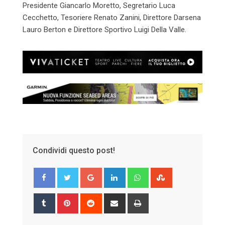
Presidente Giancarlo Moretto, Segretario Luca
Cecchetto, Tesoriere Renato Zanini, Direttore Darsena
Lauro Berton e Direttore Sportivo Luigi Della Valle.
Condividi questo post!
Google+
LinkedIn
Whatsapp
StumbleUpon
Tumblr
Pinterest
Reddit
Share
Print
via
Email