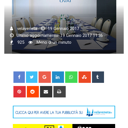
velaveneta
19 Gennaio 2017
Ultimo aggiornamento: 19 Gennaio 2017 11:36
925
Meno di un minuto
Google+
LinkedIn
Whatsapp
StumbleUpon
Tumblr
Pinterest
Reddit
Share
Print
via
Email