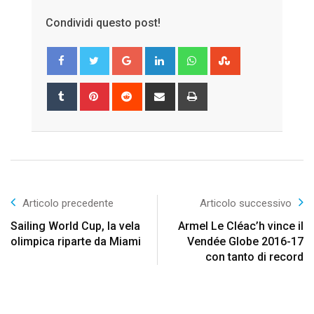
Condividi questo post!
Google+
LinkedIn
Whatsapp
StumbleUpon
Tumblr
Pinterest
Reddit
Share
Print
via
Email
Articolo precedente
Articolo successivo
Sailing World Cup, la vela
Armel Le Cléac’h vince il
olimpica riparte da Miami
Vendée Globe 2016-17
con tanto di record