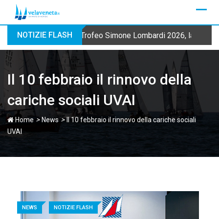
Skip
to
content
NOTIZIE FLASH
Trofeo Simone Lombardi 2026, la Fraglia
Il 10 febbraio il rinnovo della
cariche sociali UVAI
>
>
Home
News
Il 10 febbraio il rinnovo della cariche sociali
UVAI
NEWS
NOTIZIE FLASH