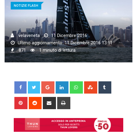
NOTIZIE FLASH
velaveneta
11 Dicembre 2016
Ultimo aggiornamento: 11 Dicembre 2016 13:51
871
1 minuto di lettura
Google+
LinkedIn
Whatsapp
StumbleUpon
Tumblr
Pinterest
Reddit
Share
Print
via
Email