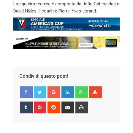
La squadra tecnica è composta da João Cabeçadas e
David Nikles. il coach è Pierre-Yves Jorand.
Condividi questo post!
Google+
LinkedIn
Whatsapp
StumbleUpon
Tumblr
Pinterest
Reddit
Share
Print
via
Email