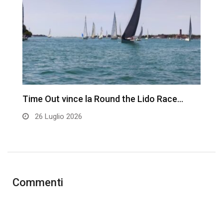
Time Out vince la Round the Lido Race…
L
26 Luglio 2026
Commenti