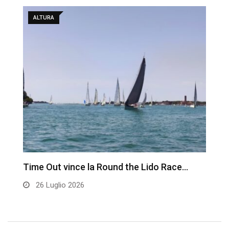
ALTURA
Time Out vince la Round the Lido Race…
L
26 Luglio 2026