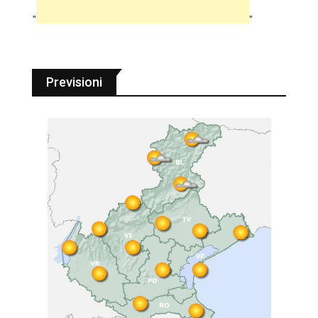
"
"
Previsioni