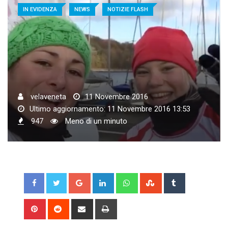
IN EVIDENZA
NEWS
NOTIZIE FLASH
velaveneta
11 Novembre 2016
Ultimo aggiornamento: 11 Novembre 2016 13:53
947
Meno di un minuto
Google+
LinkedIn
Whatsapp
StumbleUpon
Tumblr
Pinterest
Reddit
Share
Print
via