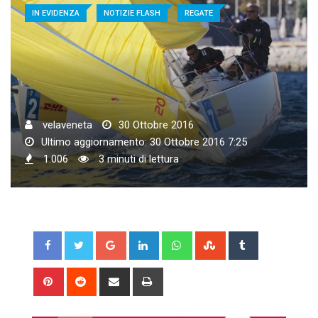
IN EVIDENZA
NOTIZIE FLASH
REGATE
velaveneta
30 Ottobre 2016
Ultimo aggiornamento: 30 Ottobre 2016 7:25
1.006
3 minuti di lettura
Google+
LinkedIn
Whatsapp
StumbleUpon
Tumblr
Pinterest
Reddit
Share
Print
via
Email