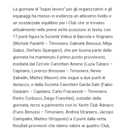
La giornata di “super lavoro” per gli organizzatori e gli
equipaggi ha messo in evidenza un altissimo livello e
un sostanziale equilibrio per i Club che si trovano
attualmente nelle prime sette posizioni: in testa, con
17 punti figura la Società Velica di Barcola e Grignano
(Michele Paoletti – Timoniere, Gabriele Benussi, Mitja
Gialuz, Stefano Spangaro), che per buona parte della
giornata ha mantenuto il primo posto provvisorio,
insidiata dal Circolo Canottieri Aniene (Luca Tubaro –
Capitano, Lorenzo Bressani – Timoniere, Nevio
Sabadin, Matteo Mason) che segue a due punti di
distacco, e dalla Società Canottieri Garda Salò (Fabio
Gasparri – Capitano, Carlo Fracassoli – Timoniere,
Pietro Corbucci, Diego Franchini), outsider della
giornata, terzo a parimerito con lo Yacht Club Adriaco
(Furio Benussi – Timoniere, Andrea Straniero, Jacopo
Ciampalini, Matteo Stroppolo) a 3 punti dalla vetta.
Risultati provvisori che danno valore ai quattro Club,