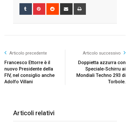
Tumblr
Pinterest
Reddit
Share
Print
via
Email
Articolo precedente
Articolo successivo
Francesco Ettorre è il
Doppietta azzurra con
nuovo Presidente della
Speciale-Schirru ai
FIV, nel consiglio anche
Mondiali Techno 293 di
Adolfo Villani
Torbole.
Articoli relativi