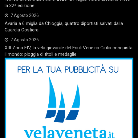
la 32ª edizione
7 Agosto 2026
Avaria a 6 miglia da Chioggia, quattro diportisti salvati dalla
Guardia Costiera
7 Agosto 2026
XIII Zona FIV, la vela giovanile del Friuli Venezia Giulia conquista
il mondo: pioggia di titoli e medaglie