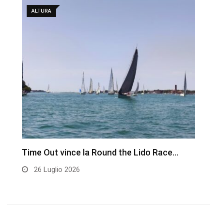
ALTURA
Time Out vince la Round the Lido Race…
L
26 Luglio 2026