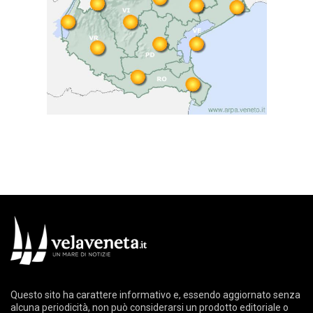
Questo sito ha carattere informativo e, essendo aggiornato senza
alcuna periodicità, non può considerarsi un prodotto editoriale o