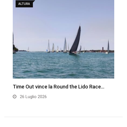
ALTURA
Time Out vince la Round the Lido Race…
L
26 Luglio 2026