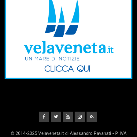
© 2014-2025 Velaveneta.it di Alessandro Pavanati - P. IVA