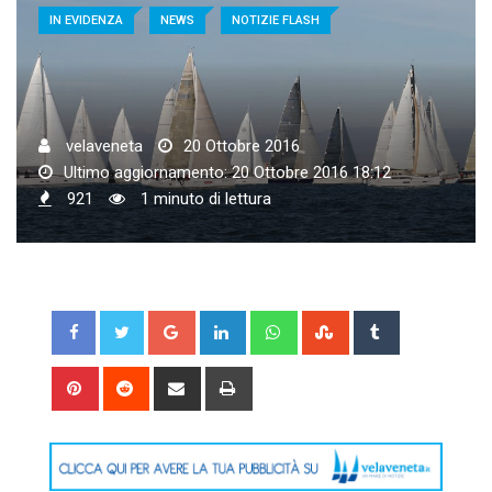
IN EVIDENZA
NEWS
NOTIZIE FLASH
velaveneta
20 Ottobre 2016
Ultimo aggiornamento: 20 Ottobre 2016 18:12
921
1 minuto di lettura
Google+
LinkedIn
Whatsapp
StumbleUpon
Tumblr
Pinterest
Reddit
Share
Print
via
Email