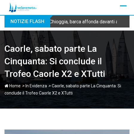
Skip
to
content
NOTIZIE FLASH
Chioggia, barca affonda davanti alla dig
Caorle, sabato parte La
Cinquanta: Si conclude il
Trofeo Caorle X2 e XTutti
>
>
Home
In Evidenza
Caorle, sabato parte La Cinquanta: Si
conclude il Trofeo Caorle X2 e XTutti