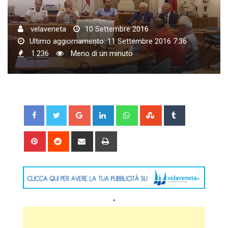
velaveneta
10 Settembre 2016
Ultimo aggiornamento: 11 Settembre 2016 7:36
1.236
Meno di un minuto
Google+
LinkedIn
Whatsapp
StumbleUpon
Tumblr
Pinterest
Reddit
Share
Print
via
Email
"