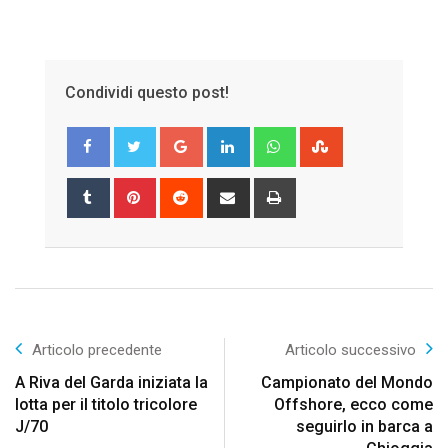
Condividi questo post!
Google+
LinkedIn
Whatsapp
StumbleUpon
Tumblr
Pinterest
Reddit
Share
Print
via
Email
Articolo precedente
Articolo successivo
A Riva del Garda iniziata la
Campionato del Mondo
lotta per il titolo tricolore
Offshore, ecco come
J/70
seguirlo in barca a