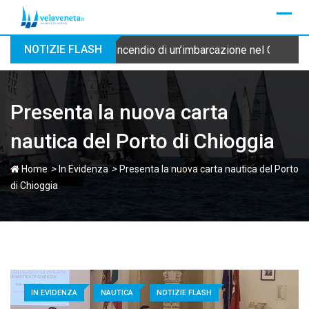
Skip
to
content
NOTIZIE FLASH
Incendio di un’imbarcazione nel Canale Cu
Presenta la nuova carta
nautica del Porto di Chioggia
>
>
Home
In Evidenza
Presenta la nuova carta nautica del Porto
di Chioggia
IN EVIDENZA
NAUTICA
NOTIZIE FLASH