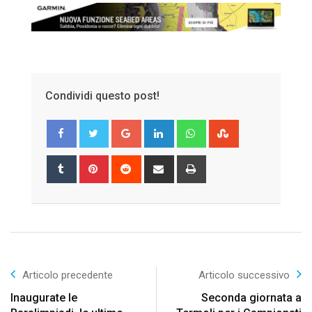
Condividi questo post!
Google+
LinkedIn
Whatsapp
StumbleUpon
Tumblr
Pinterest
Reddit
Share
Print
via
Email
Articolo precedente
Articolo successivo
Inaugurate le
Seconda giornata a