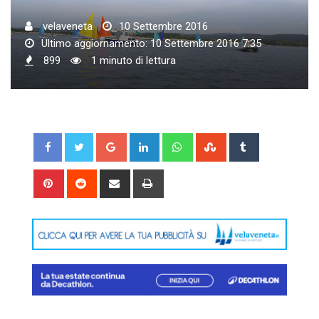
velaveneta
10 Settembre 2016
Ultimo aggiornamento: 10 Settembre 2016 7:35
899
1 minuto di lettura
Google+
LinkedIn
Whatsapp
StumbleUpon
Tumblr
Pinterest
Reddit
Share
Print
via
Email