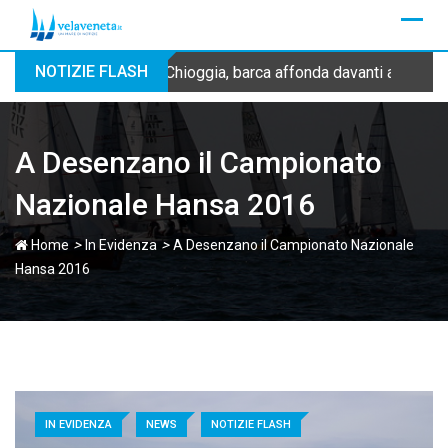
Skip
to
content
NOTIZIE FLASH
Chioggia, barca affonda davanti alla dig
A Desenzano il Campionato
Nazionale Hansa 2016
>
>
Home
In Evidenza
A Desenzano il Campionato Nazionale
Hansa 2016
IN EVIDENZA
NEWS
NOTIZIE FLASH