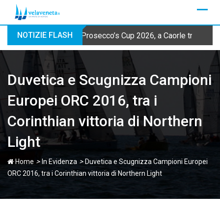
Skip
to
content
NOTIZIE FLASH
Prosecco’s Cup 2026, a Caorle tre prove 
Duvetica e Scugnizza Campioni
Europei ORC 2016, tra i
Corinthian vittoria di Northern
Light
>
>
Home
In Evidenza
Duvetica e Scugnizza Campioni Europei
ORC 2016, tra i Corinthian vittoria di Northern Light