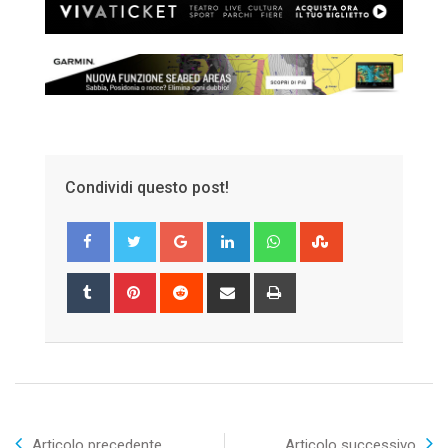
Condividi questo post!
Google+
LinkedIn
Whatsapp
StumbleUpon
Tumblr
Pinterest
Reddit
Share
Print
via
Email
Articolo precedente
Articolo successivo