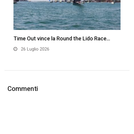
Time Out vince la Round the Lido Race…
L
26 Luglio 2026
Commenti