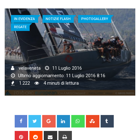
IN EVIDENZA
NOTIZIE FLASH
PHOTOGALLERY
REGATE
velaveneta
11 Luglio 2016
Ultimo aggiornamento: 11 Luglio 2016 8:16
1.222
4 minuti di lettura
Google+
LinkedIn
Whatsapp
StumbleUpon
Tumblr
Pinterest
Reddit
Share
Print