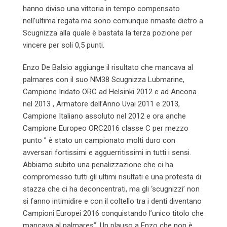
hanno diviso una vittoria in tempo compensato
nell’ultima regata ma sono comunque rimaste dietro a
Scugnizza alla quale è bastata la terza pozione per
vincere per soli 0,5 punti.
Enzo De Balsio aggiunge il risultato che mancava al
palmares con il suo NM38 Scugnizza Lubmarine,
Campione Iridato ORC ad Helsinki 2012 e ad Ancona
nel 2013 , Armatore dell’Anno Uvai 2011 e 2013,
Campione Italiano assoluto nel 2012 e ora anche
Campione Europeo ORC2016 classe C per mezzo
punto ” è stato un campionato molti duro con
avversari fortissimi e agguerritissimi in tutti i sensi.
Abbiamo subito una penalizzazione che ci ha
compromesso tutti gli ultimi risultati e una protesta di
stazza che ci ha deconcentrati, ma gli ‘scugnizzi’ non
si fanno intimidire e con il coltello tra i denti diventano
Campioni Europei 2016 conquistando l’unico titolo che
mancava al palmares”. Un plauso a Enzo che non è