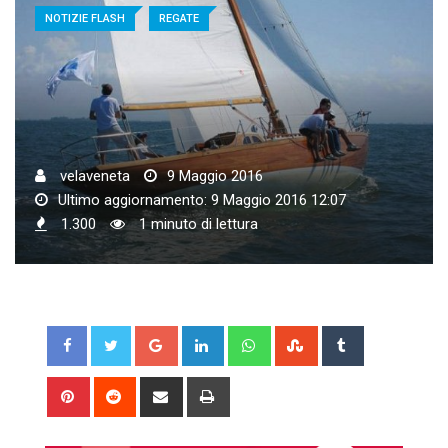
NOTIZIE FLASH
REGATE
velaveneta
9 Maggio 2016
Ultimo aggiornamento: 9 Maggio 2016 12:07
1.300
1 minuto di lettura
Google+
LinkedIn
Whatsapp
StumbleUpon
Tumblr
Pinterest
Reddit
Share
Print
via
Email