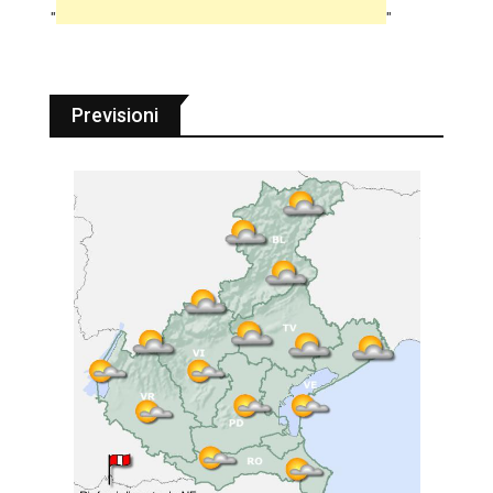
"
"
Previsioni