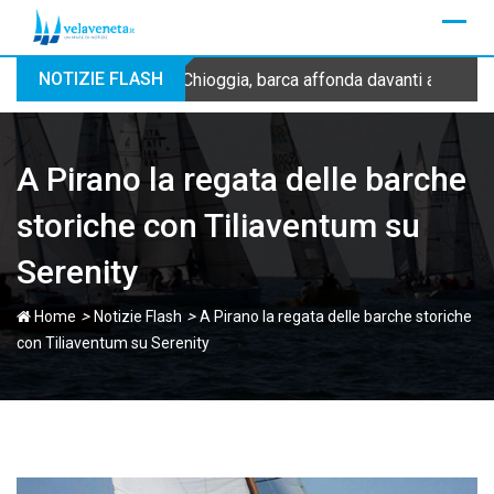
Skip
to
content
NOTIZIE FLASH
Chioggia, barca affonda davanti alla dig
A Pirano la regata delle barche
storiche con Tiliaventum su
Serenity
>
>
Home
Notizie Flash
A Pirano la regata delle barche storiche
con Tiliaventum su Serenity