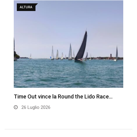
ALTURA
Time Out vince la Round the Lido Race…
L
26 Luglio 2026