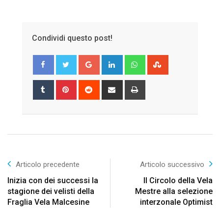
Condividi questo post!
Google+
LinkedIn
Whatsapp
StumbleUpon
Tumblr
Pinterest
Reddit
Share
Print
via
Email
Articolo precedente
Articolo successivo
Inizia con dei successi la
Il Circolo della Vela
stagione dei velisti della
Mestre alla selezione
Fraglia Vela Malcesine
interzonale Optimist