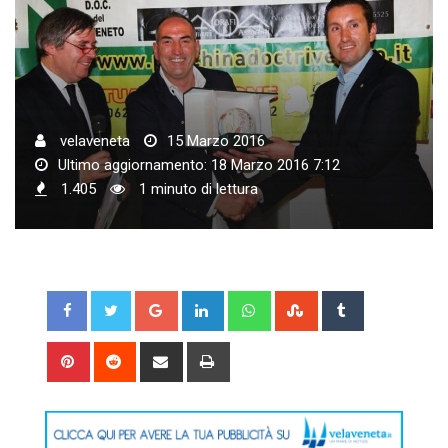
velaveneta
15 Marzo 2016
Ultimo aggiornamento: 18 Marzo 2016 7:12
1.405
1 minuto di lettura
Google+
LinkedIn
Whatsapp
StumbleUpon
Tumblr
Pinterest
Reddit
Share
Print
via
Email