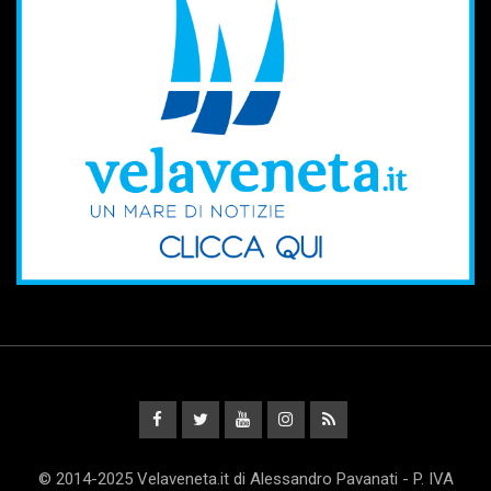
© 2014-2025 Velaveneta.it di Alessandro Pavanati - P. IVA