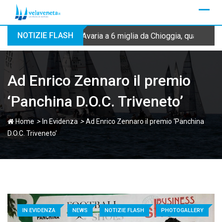
Skip
to
content
NOTIZIE FLASH
Avaria a 6 miglia da Chioggia, quattro dip
Ad Enrico Zennaro il premio
‘Panchina D.O.C. Triveneto’
>
>
Home
In Evidenza
Ad Enrico Zennaro il premio ‘Panchina
D.O.C. Triveneto’
IN EVIDENZA
NEWS
NOTIZIE FLASH
PHOTOGALLERY