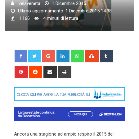
velaveneta
1 Dicembre 2015
Ultimo aggiornamento: 1 Dicembre 2015 14:38
1.166
4 minuti di lettura
Google+
LinkedIn
Whatsapp
StumbleUpon
Tumblr
Pinterest
Reddit
Share
Print
via
Email
Ancora una stagione ad ampio respiro il 2015 del