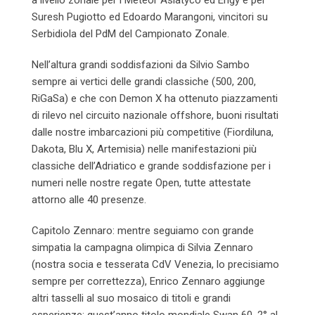
Suresh Pugiotto ed Edoardo Marangoni, vincitori su
Serbidiola del PdM del Campionato Zonale.
Nell’altura grandi soddisfazioni da Silvio Sambo
sempre ai vertici delle grandi classiche (500, 200,
RiGaSa) e che con Demon X ha ottenuto piazzamenti
di rilevo nel circuito nazionale offshore, buoni risultati
dalle nostre imbarcazioni più competitive (Fiordiluna,
Dakota, Blu X, Artemisia) nelle manifestazioni più
classiche dell’Adriatico e grande soddisfazione per i
numeri nelle nostre regate Open, tutte attestate
attorno alle 40 presenze.
Capitolo Zennaro: mentre seguiamo con grande
simpatia la campagna olimpica di Silvia Zennaro
(nostra socia e tesserata CdV Venezia, lo precisiamo
sempre per correttezza), Enrico Zennaro aggiunge
altri tasselli al suo mosaico di titoli e grandi
esperienze; quest’anno titolo mondiale Swan 60, 2° al