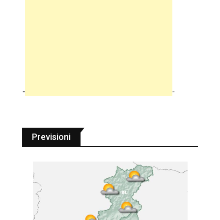
"
"
Previsioni