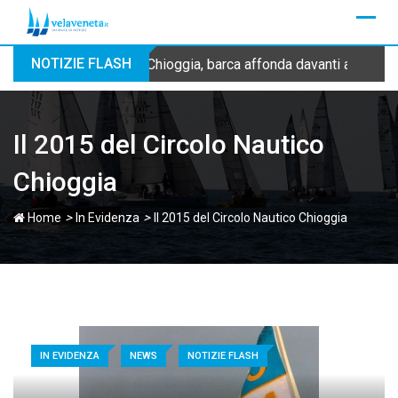
Skip
to
content
NOTIZIE FLASH
Chioggia, barca affonda davanti alla dig
Il 2015 del Circolo Nautico
Chioggia
>
>
Home
In Evidenza
Il 2015 del Circolo Nautico Chioggia
IN EVIDENZA
NEWS
NOTIZIE FLASH