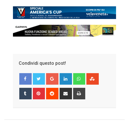
Condividi questo post!
Google+
LinkedIn
Whatsapp
StumbleUpon
Tumblr
Pinterest
Reddit
Share
Print
via
Email