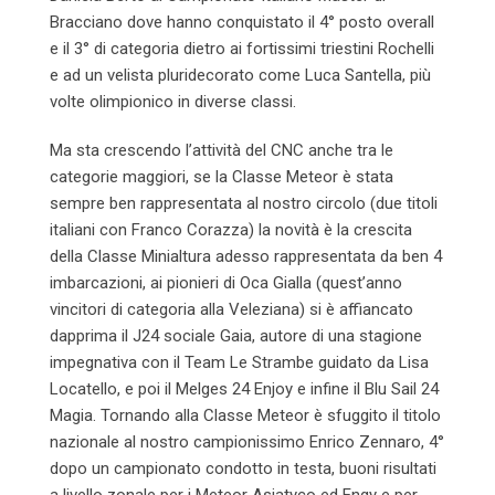
Bracciano dove hanno conquistato il 4° posto overall
e il 3° di categoria dietro ai fortissimi triestini Rochelli
e ad un velista pluridecorato come Luca Santella, più
volte olimpionico in diverse classi.
Ma sta crescendo l’attività del CNC anche tra le
categorie maggiori, se la Classe Meteor è stata
sempre ben rappresentata al nostro circolo (due titoli
italiani con Franco Corazza) la novità è la crescita
della Classe Minialtura adesso rappresentata da ben 4
imbarcazioni, ai pionieri di Oca Gialla (quest’anno
vincitori di categoria alla Veleziana) si è affiancato
dapprima il J24 sociale Gaia, autore di una stagione
impegnativa con il Team Le Strambe guidato da Lisa
Locatello, e poi il Melges 24 Enjoy e infine il Blu Sail 24
Magia. Tornando alla Classe Meteor è sfuggito il titolo
nazionale al nostro campionissimo Enrico Zennaro, 4°
dopo un campionato condotto in testa, buoni risultati
a livello zonale per i Meteor Asiatyco ed Engy e per