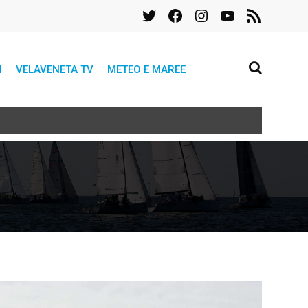
Twitter
Facebook
Instagram
YouTube
Feed
RSS
I
VELAVENETA TV
METEO E MAREE