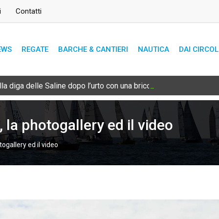
i
Contatti
EWS
REGATE
BARCHE & CANTIERI
NAUTICA
DAI CIRCOL
lla diga delle Saline dopo l’urto con una bricola sommersa
 la photogallery ed il video
ogallery ed il video