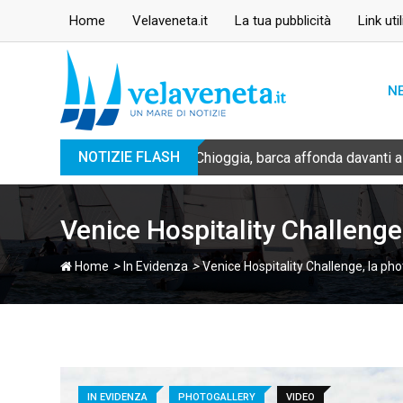
Skip
Home
Velaveneta.it
La tua pubblicità
Link util
to
content
N
NOTIZIE FLASH
Chioggia, barca affonda davanti a
Venice Hospitality Challenge,
>
>
Home
In Evidenza
Venice Hospitality Challenge, la phot
IN EVIDENZA
PHOTOGALLERY
VIDEO