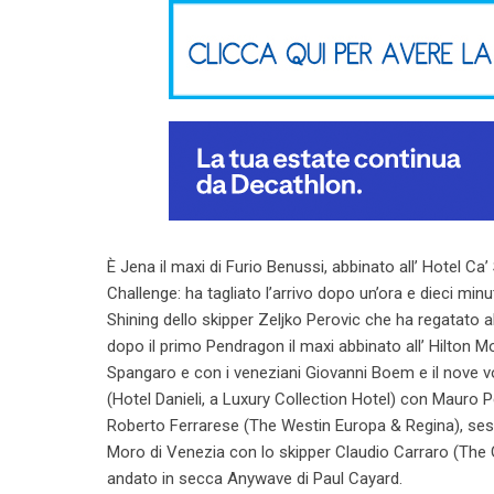
È Jena il maxi di Furio Benussi, abbinato all’ Hotel Ca’
Challenge: ha tagliato l’arrivo dopo un’ora e dieci minu
Shining dello skipper Zeljko Perovic che ha regatato ab
dopo il primo Pendragon il maxi abbinato all’ Hilton
Spangaro e con i veneziani Giovanni Boem e il nove v
(Hotel Danieli, a Luxury Collection Hotel) con Mauro 
Roberto Ferrarese (The Westin Europa & Regina), sest
Moro di Venezia con lo skipper Claudio Carraro (The Gr
andato in secca Anywave di Paul Cayard.