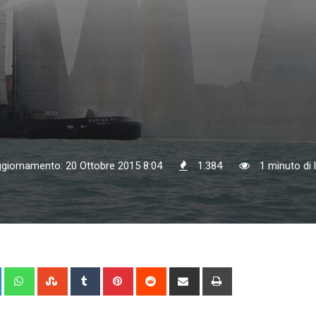
ggiornamento: 20 Ottobre 2015 8:04
1.384
1 minuto di 
+
LinkedIn
Whatsapp
StumbleUpon
Tumblr
Pinterest
Reddit
Share
Print
via
Email