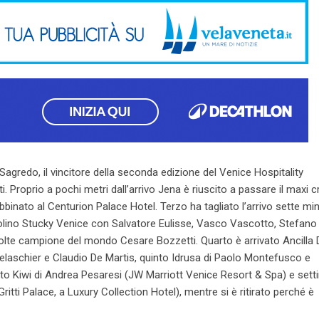
 Sagredo, il vincitore della seconda edizione del Venice Hospitality
ti. Proprio a pochi metri dall’arrivo Jena è riuscito a passare il maxi 
binato al Centurion Palace Hotel. Terzo ha tagliato l’arrivo sette min
 Molino Stucky Venice con Salvatore Eulisse, Vasco Vascotto, Stefano
olte campione del mondo Cesare Bozzetti. Quarto è arrivato Ancilla
Pelaschier e Claudio De Martis, quinto Idrusa di Paolo Montefusco e
o Kiwi di Andrea Pesaresi (JW Marriott Venice Resort & Spa) e setti
itti Palace, a Luxury Collection Hotel), mentre si è ritirato perché è