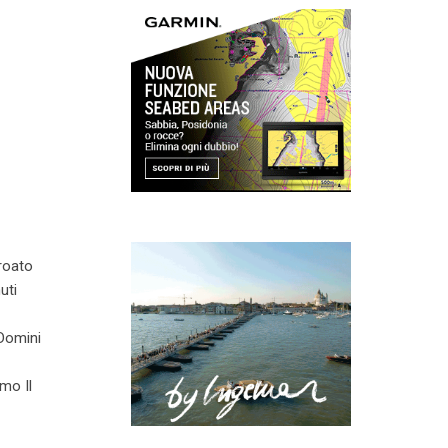
croato
uti
 Domini
mo Il