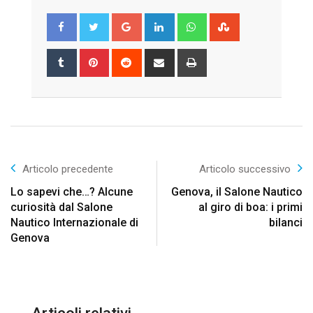
Google+
LinkedIn
Whatsapp
StumbleUpon
Tumblr
Pinterest
Reddit
Share
Print
via
Email
Articolo precedente
Articolo successivo
Lo sapevi che…? Alcune
Genova, il Salone Nautico
curiosità dal Salone
al giro di boa: i primi
Nautico Internazionale di
bilanci
Genova