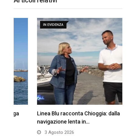
Articoli relativi
IN EVIDENZA
Linea Blu racconta Chioggia: dalla
T
navigazione lenta in…
3 Agosto 2026