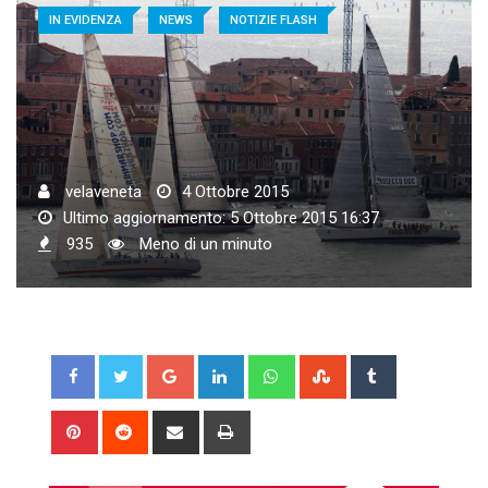
IN EVIDENZA
NEWS
NOTIZIE FLASH
velaveneta
4 Ottobre 2015
Ultimo aggiornamento: 5 Ottobre 2015 16:37
935
Meno di un minuto
Google+
LinkedIn
Whatsapp
StumbleUpon
Tumblr
Pinterest
Reddit
Share
Print
via
Email