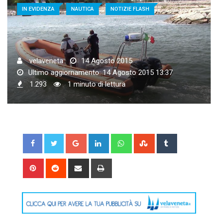
IN EVIDENZA
NAUTICA
NOTIZIE FLASH
velaveneta
14 Agosto 2015
Ultimo aggiornamento: 14 Agosto 2015 13:37
1.293
1 minuto di lettura
Google+
LinkedIn
Whatsapp
StumbleUpon
Tumblr
Pinterest
Reddit
Share
Print
via
Email