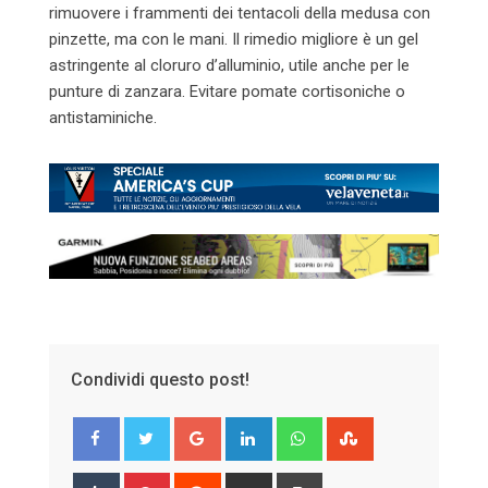
rimuovere i frammenti dei tentacoli della medusa con
pinzette, ma con le mani. Il rimedio migliore è un gel
astringente al cloruro d’alluminio, utile anche per le
punture di zanzara. Evitare pomate cortisoniche o
antistaminiche.
Condividi questo post!
Google+
LinkedIn
Whatsapp
StumbleUpon
Tumblr
Pinterest
Reddit
Share
Print