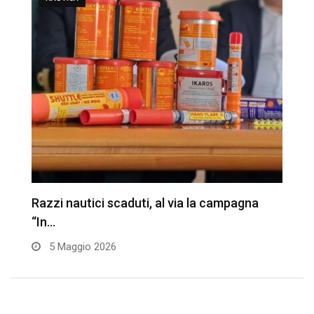
Razzi nautici scaduti, al via la campagna
V
“In…
u
5 Maggio 2026