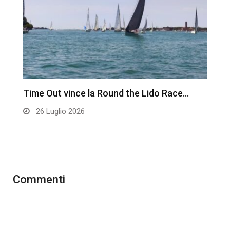
Time Out vince la Round the Lido Race…
L
26 Luglio 2026
Commenti