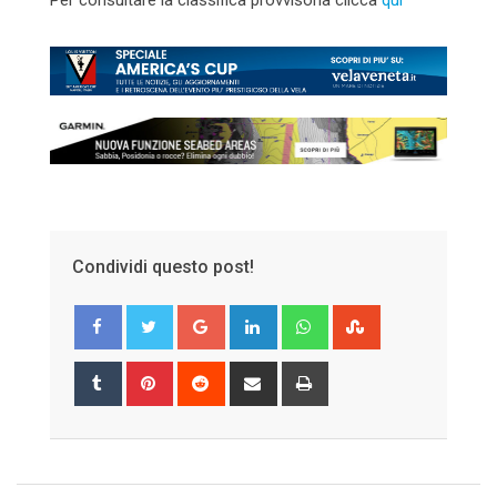
Per consultare la classifica provvisoria clicca
qui
Condividi questo post!
Google+
LinkedIn
Whatsapp
StumbleUpon
Tumblr
Pinterest
Reddit
Share
Print
via
Email