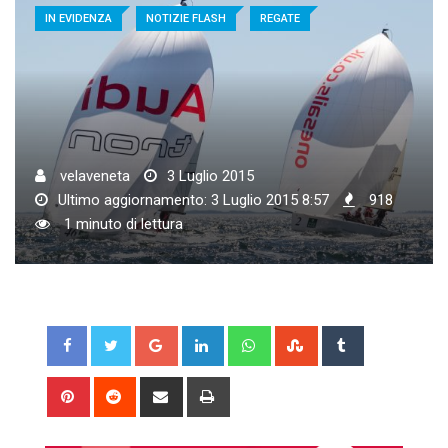
IN EVIDENZA
NOTIZIE FLASH
REGATE
velaveneta
3 Luglio 2015
Ultimo aggiornamento: 3 Luglio 2015 8:57
918
1 minuto di lettura
Google+
LinkedIn
Whatsapp
StumbleUpon
Tumblr
Pinterest
Reddit
Share
Print
via
Email