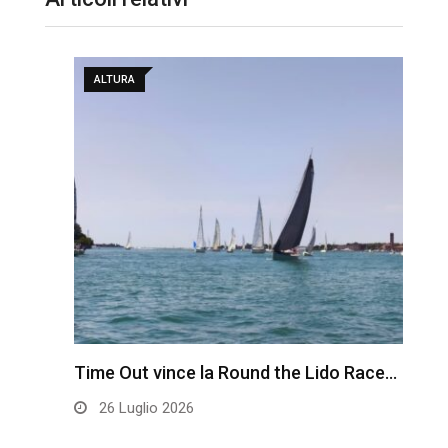
ALTURA
Time Out vince la Round the Lido Race…
L
26 Luglio 2026