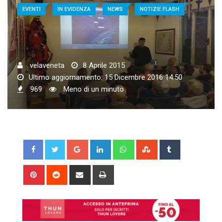
EVENTI
IN EVIDENZA
NEWS
NOTIZIE FLASH
velaveneta
8 Aprile 2015
Ultimo aggiornamento: 15 Dicembre 2016 14:50
969
Meno di un minuto
Google+
LinkedIn
Whatsapp
StumbleUpon
Tumblr
Pinterest
Reddit
Share
Print
via
Email