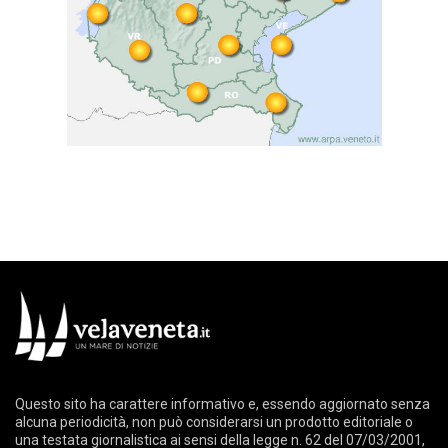
Questo sito ha carattere informativo e, essendo aggiornato senza
alcuna periodicità, non può considerarsi un prodotto editoriale o
una testata giornalistica ai sensi della legge n. 62 del 07/03/2001,