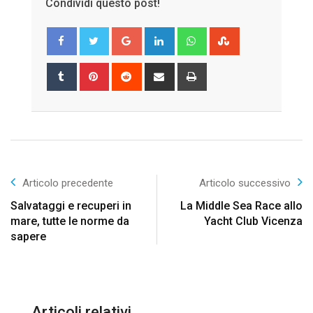
Condividi questo post!
Google+
LinkedIn
Whatsapp
StumbleUpon
Tumblr
Pinterest
Reddit
Share
Print
via
Email
Articolo precedente
Articolo successivo
Salvataggi e recuperi in
La Middle Sea Race allo
mare, tutte le norme da
Yacht Club Vicenza
sapere
Articoli relativi