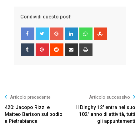
Condividi questo post!
Google+
LinkedIn
Whatsapp
StumbleUpon
Tumblr
Pinterest
Reddit
Share
Print
via
Email
Articolo precedente
Articolo successivo
420: Jacopo Rizzi e
Il Dinghy 12′ entra nel suo
Matteo Barison sul podio
102° anno di attività, tutti
a Pietrabianca
gli appuntamenti