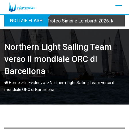
Skip
to
content
NOTIZIE FLASH
Trofeo Simone Lombardi 2026, la Fraglia
Northern Light Sailing Team
verso il mondiale ORC di
Barcellona
>
>
Home
In Evidenza
Northern Light Sailing Team verso il
mondiale ORC di Barcellona
velaveneta
18 Marzo 2015
Ultimo aggiornamento: 17 Marzo 2015 18:54
1.168
1 minuto di lettura