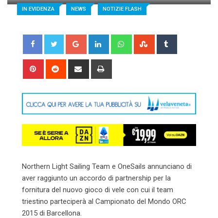
IN EVIDENZA
NEWS
NOTIZIE FLASH
Google+
LinkedIn
Whatsapp
StumbleUpon
Tumblr
Pinterest
Reddit
Share
Print
via
Email
Northern Light Sailing Team e OneSails annunciano di
aver raggiunto un accordo di partnership per la
fornitura del nuovo gioco di vele con cui il team
triestino parteciperà al Campionato del Mondo ORC
2015 di Barcellona.