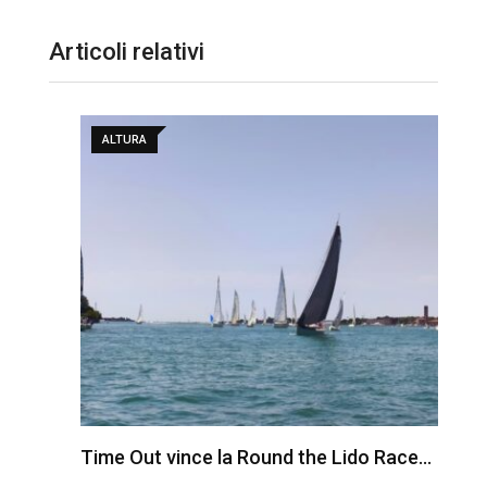
Articoli relativi
ALTURA
Time Out vince la Round the Lido Race…
L