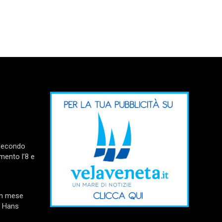
 secondo
mento l’8 e
un mese
e Hans