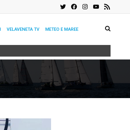
Twitter
Facebook
Instagram
YouTube
Feed
RSS
I
VELAVENETA TV
METEO E MAREE