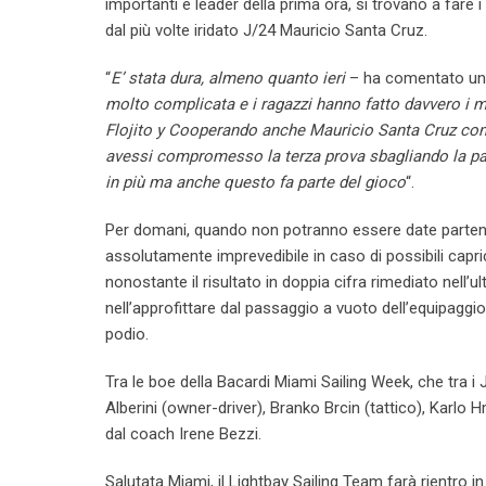
importanti e leader della prima ora, si trovano a fare 
dal più volte iridato J/24 Mauricio Santa Cruz.
“
E’ stata dura, almeno quanto ieri
– ha comentato un s
molto complicata e i ragazzi hanno fatto davvero i mir
Flojito y Cooperando anche Mauricio Santa Cruz con B
avessi compromesso la terza prova sbagliando la par
in più ma anche questo fa parte del gioco
“.
Per
domani
, quando non potranno essere date partenze
assolutamente imprevedibile in caso di possibili capric
nonostante il risultato in doppia cifra rimediato nell’u
nell’approfittare dal passaggio a vuoto dell’equipaggi
podio.
Tra le boe della Bacardi Miami Sailing Week, che tra i
Alberini (owner-driver), Branko Brcin (tattico), Karlo H
dal coach Irene Bezzi.
Salutata Miami, il Lightbay Sailing Team farà rientro