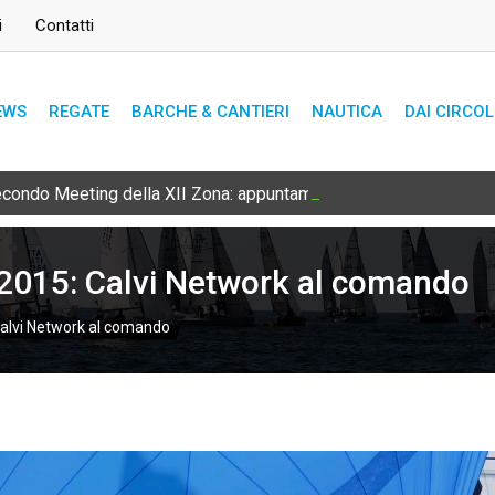
i
Contatti
EWS
REGATE
BARCHE & CANTIERI
NAUTICA
DAI CIRCOL
secondo Meeting della XII Zona: appuntamento l’8 e 9 agosto
 2015: Calvi Network al comando
Calvi Network al comando