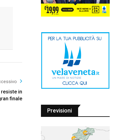
ccessivo
resiste in
gran finale
Previsioni