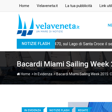
Skip
Home
Velaveneta.it
La tua pubblicità
Link util
to
content
N
NOTIZIE FLASH
470, sul Lago di Santa Croce il 
Bacardi Miami Sailing Week
>
>
Home
In Evidenza
Bacardi Miami Sailing Week 2015: 
IN EVIDENZA
NOTIZIE FLASH
REGATE