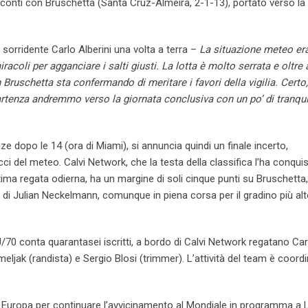
i conti con Bruschetta (Santa Cruz-Almeira, 2-1-13), portato verso la 
orridente Carlo Alberini una volta a terra –
La situazione meteo er
acoli per agganciare i salti giusti. La lotta è molto serrata e oltre 
ruschetta sta confermando di meritare i favori della vigilia. Certo
tenza andremmo verso la giornata conclusiva con un po’ di tranquil
 dopo le 14 (ora di Miami), si annuncia quindi un finale incerto,
ci del meteo. Calvi Network, che la testa della classifica l’ha conqui
ltima regata odierna, ha un margine di soli cinque punti su Bruschetta,
o di Julian Neckelmann, comunque in piena corsa per il gradino più alt
 J/70 conta quarantasei iscritti, a bordo di Calvi Network regatano Car
meljak (randista) e Sergio Blosi (trimmer). L’attività del team è coord
 in Europa per continuare l’avvicinamento al Mondiale in programma a 