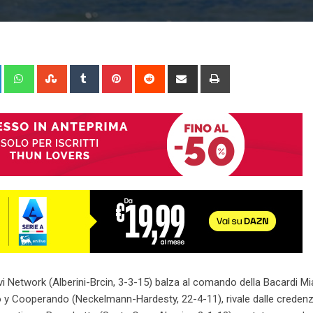
+
LinkedIn
Whatsapp
StumbleUpon
Tumblr
Pinterest
Reddit
Share
Print
via
Email
alvi Network (Alberini-Brcin, 3-3-15) balza al comando della Bacardi M
jito y Cooperando (Neckelmann-Hardesty, 22-4-11), rivale dalle credenzi