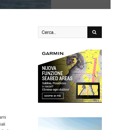
iami
ali