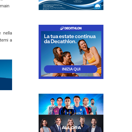
o main
 nella
stemi a