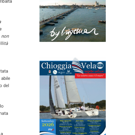
ribalta
a
a
, non
lità
stata
 abile
o del
lo
inata
La