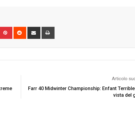
Upon
umblr
Pinterest
Reddit
Share
Print
via
Email
Articolo su
xtreme
Farr 40 Midwinter Championship: Enfant Terrible 
vista del 