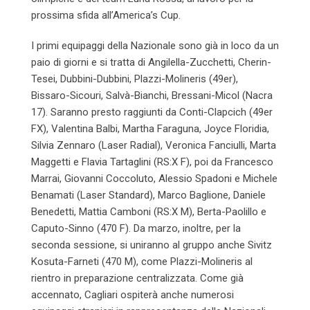
prossima sfida all’America’s Cup.
I primi equipaggi della Nazionale sono già in loco da un
paio di giorni e si tratta di Angilella-Zucchetti, Cherin-
Tesei, Dubbini-Dubbini, Plazzi-Molineris (49er),
Bissaro-Sicouri, Salvà-Bianchi, Bressani-Micol (Nacra
17). Saranno presto raggiunti da Conti-Clapcich (49er
FX), Valentina Balbi, Martha Faraguna, Joyce Floridia,
Silvia Zennaro (Laser Radial), Veronica Fanciulli, Marta
Maggetti e Flavia Tartaglini (RS:X F), poi da Francesco
Marrai, Giovanni Coccoluto, Alessio Spadoni e Michele
Benamati (Laser Standard), Marco Baglione, Daniele
Benedetti, Mattia Camboni (RS:X M), Berta-Paolillo e
Caputo-Sinno (470 F). Da marzo, inoltre, per la
seconda sessione, si uniranno al gruppo anche Sivitz
Kosuta-Farneti (470 M), come Plazzi-Molineris al
rientro in preparazione centralizzata. Come già
accennato, Cagliari ospiterà anche numerosi