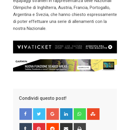
equipaggi stranieri in rappresentanza delle Nazionali
Olimpiche di Inghilterra, Austria, Francia, Portogallo,
Argentina e Svezia, che hanno chiesto espressamente
di poter effettuare una serie di allenamenti con la
nostra Nazionale.
Condividi questo post!
Google+
LinkedIn
Whatsapp
StumbleUpon
Tumblr
Pinterest
Reddit
Share
Print