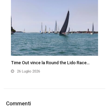
Time Out vince la Round the Lido Race…
L
26 Luglio 2026
Commenti