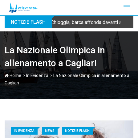
Skip
to
content
NOTIZIE FLASH
Chioggia, barca affonda davanti alla dig
La Nazionale Olimpica in
allenamento a Cagliari
>
>
Home
In Evidenza
La Nazionale Olimpica in allenamento a
Cagliari
IN EVIDENZA
NEWS
NOTIZIE FLASH