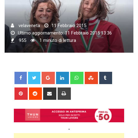
velaveneta
11 Febbraio 2015
Ultimo aggiornamento: 11 Febbraio 2015 13:36
955
1 minuto di lettura
Google+
LinkedIn
Whatsapp
StumbleUpon
Tumblr
Pinterest
Reddit
Share
Print
via
Email
"