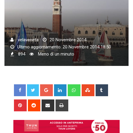
velaveneta
20 Novembre 2014
Ultimo aggiornamento: 20 Novembre 2014 18:50
894
Meno di un minuto
Google+
LinkedIn
Whatsapp
StumbleUpon
Tumblr
Pinterest
Reddit
Share
Print
via
Email