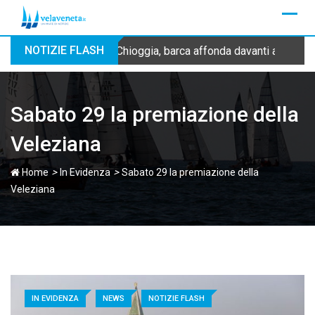
Skip
to
content
NOTIZIE FLASH
Chioggia, barca affonda davanti alla dig
Sabato 29 la premiazione della
Veleziana
>
>
Home
In Evidenza
Sabato 29 la premiazione della
Veleziana
IN EVIDENZA
NEWS
NOTIZIE FLASH