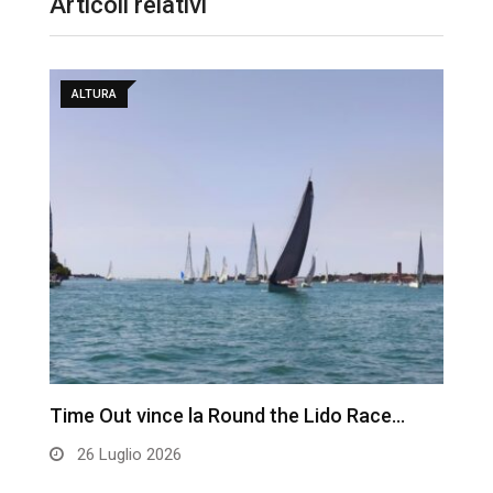
Articoli relativi
ALTURA
Time Out vince la Round the Lido Race…
L
26 Luglio 2026