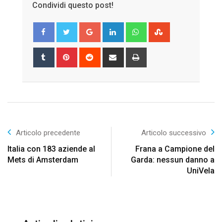
Condividi questo post!
Google+
LinkedIn
Whatsapp
StumbleUpon
Tumblr
Pinterest
Reddit
Share
Print
via
Email
Articolo precedente
Articolo successivo
Italia con 183 aziende al
Frana a Campione del
Mets di Amsterdam
Garda: nessun danno a
UniVela