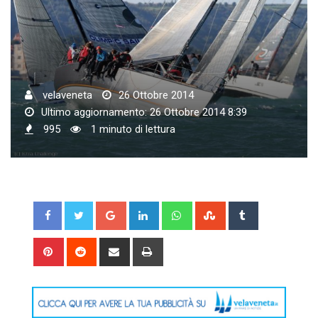
velaveneta
26 Ottobre 2014
Ultimo aggiornamento: 26 Ottobre 2014 8:39
995
1 minuto di lettura
Google+
LinkedIn
Whatsapp
StumbleUpon
Tumblr
Pinterest
Reddit
Share
Print
via
Email