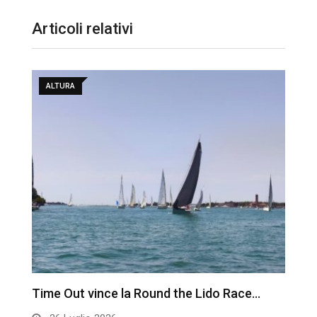
Articoli relativi
ALTURA
Time Out vince la Round the Lido Race…
L