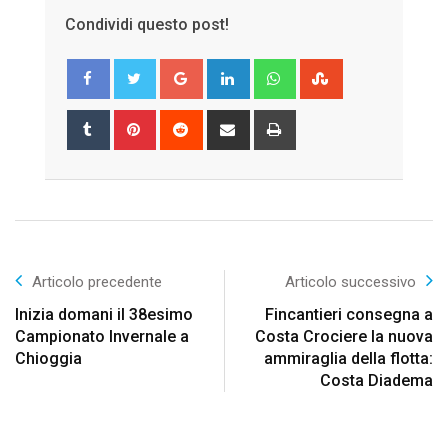
Condividi questo post!
Google+
LinkedIn
Whatsapp
StumbleUpon
Tumblr
Pinterest
Reddit
Share
Print
via
Email
Articolo precedente
Articolo successivo
Inizia domani il 38esimo
Fincantieri consegna a
Campionato Invernale a
Costa Crociere la nuova
Chioggia
ammiraglia della flotta:
Costa Diadema