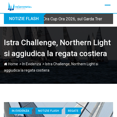
Skip
to
content
NOTIZIE FLASH
Ora Cup Ora 2026, sul Garda Trentino qua
Istra Challenge, Northern Light
si aggiudica la regata costiera
>
>
Home
In Evidenza
Istra Challenge, Northern Light si
aggiudica la regata costiera
IN EVIDENZA
NOTIZIE FLASH
REGATE