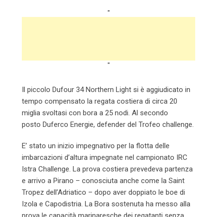
"
"
Il piccolo Dufour 34 Northern Light si è aggiudicato in
tempo compensato la regata costiera di circa 20
miglia svoltasi con bora a 25 nodi. Al secondo
posto Duferco Energie, defender del Trofeo challenge.
E’ stato un inizio impegnativo per la flotta delle
imbarcazioni d’altura impegnate nel campionato IRC
Istra Challenge. La prova costiera prevedeva partenza
e arrivo a Pirano – conosciuta anche come la Saint
Tropez dell’Adriatico – dopo aver doppiato le boe di
Izola e Capodistria. La Bora sostenuta ha messo alla
prova le capacità marinaresche dei regatanti senza