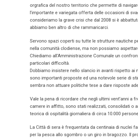
orgrafica del nostro territorio che permette di navig
l’importante e variegata offerta delle occasioni di sva
consideriamo la grave crisi che dal 2008 si è abbatt
abbiamo ben altro di che rammaricarci.
Servono spazi coperti su tutte le strutture nautiche p
nella comunità clodiense, ma non possiamo aspettare l’
Chiediamo all’Amministrazione Comunale un confronto
particolari difficoltà.
Dobbiamo insistere nello slancio in avanti rispetto a
sono importanti proposte ed una notevole serie di st
sembra non attuare politiche tese a dare risposte ade
Vale la pena di ricordare che negli ultimi vent’anni a f
camere in affitto, sono stati realizzati, consolidati
teorica di ospitalità giornaliera di circa 10.000 perso
La Città di sera è frequentata da centinaia di nuclei 
per la pesca allo sgombro o un giro in bragozzo. Il pro