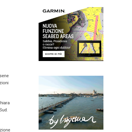
rsene
zioni
chiara
 Sud.
azione