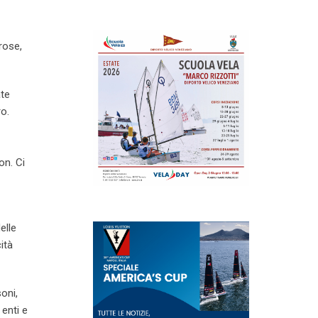
rose,
ate
ro.
on. Ci
elle
ità
oni,
 enti e