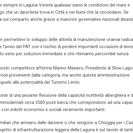
are sempre in Laguna Veneta qualsiasi siano le condizioni del mare e
go che un diportista trova in Città e nei fiumi che la circondano. Se
uta sul comparto anche grazie a manovre governative nazionali disast
er permettere lo sviluppo delle attività di manutenzione oramai radic
avvio del PAT con il rischio di perdere importanti occasioni di lavo
 serio per soluzioni immediate e che riteniamo percorribili senza
i nostri competitors afferma Marino Masiero, Presidente di Slow Lago
imoli provenienti dalla categoria, ma anche questa amministrazione
guate alle potenzialità del Turismo Lento.
ronte di una pesante flessione della capacità ricettività alberghiera e d
 o ammodernati circa 3500 posti barca che corrispondono ad una capac
ne con indotti economici e sociali veramente importanti.
familiari che arrivano dalle darsene o che vengono a Chioggia per i Cas
getto di infrastrutturazione leggera della Laguna è sul tavolo di tanti