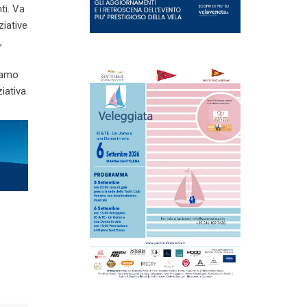
ti. Va
ziative
,
riamo
iativa.