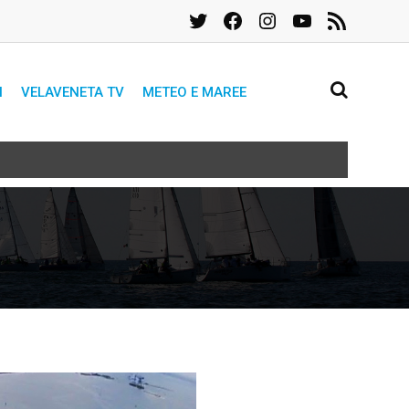
Twitter
Facebook
Instagram
YouTube
Feed
RSS
I
VELAVENETA TV
METEO E MAREE