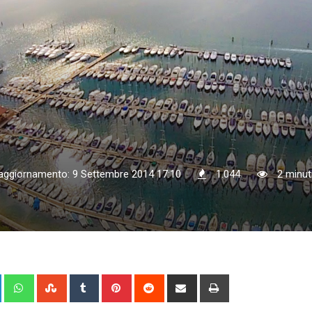
 aggiornamento: 9 Settembre 2014 17:10
1.044
2 minuti
+
LinkedIn
Whatsapp
StumbleUpon
Tumblr
Pinterest
Reddit
Share
Print
via