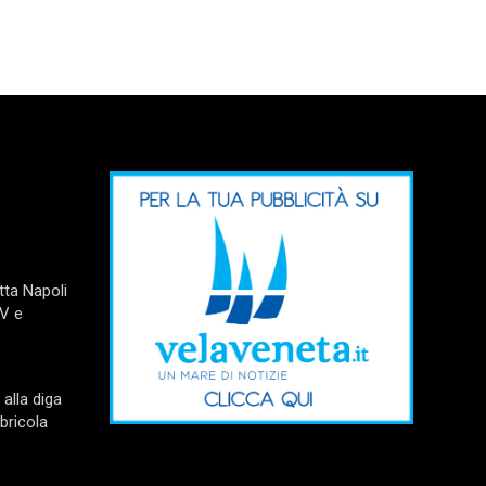
tta Napoli
TV e
alla diga
bricola