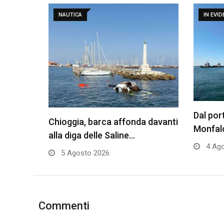
NAUTICA
IN EVI
Dal por
Chioggia, barca affonda davanti
Monfalc
alla diga delle Saline…
4 Ago
5 Agosto 2026
Commenti