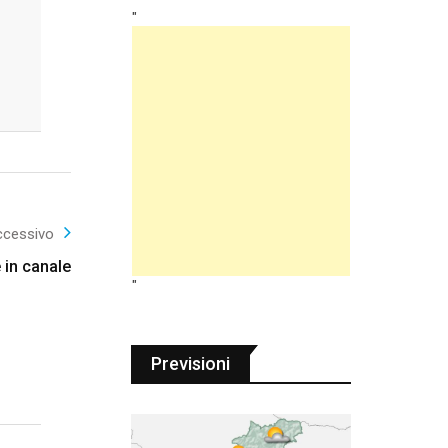
"
ccessivo
 in canale
"
Previsioni