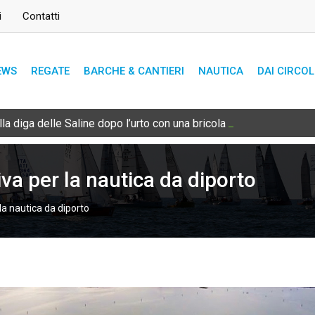
i
Contatti
EWS
REGATE
BARCHE & CANTIERI
NAUTICA
DAI CIRCOL
lla diga delle Saline dopo l’urto con una bricola sommersa
va per la nautica da diporto
la nautica da diporto