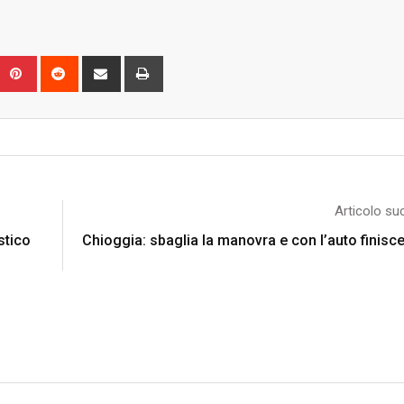
Upon
umblr
Pinterest
Reddit
Share
Print
via
Email
Articolo su
stico
Chioggia: sbaglia la manovra e con l’auto finisce