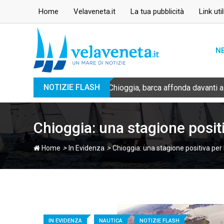
Skip
Home
Velaveneta.it
La tua pubblicità
Link util
to
content
N
NOTIZIE FLASH
Chioggia, barca affonda davanti a
Chioggia: una stagione positi
>
>
Home
In Evidenza
Chioggia: una stagione positiva per 
IN EVIDENZA
NAUTICA
NOTIZIE FLASH