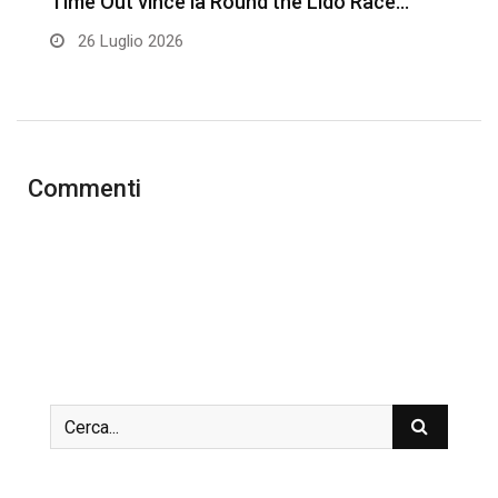
Time Out vince la Round the Lido Race…
L
26 Luglio 2026
Commenti