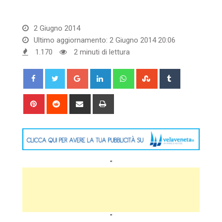
2 Giugno 2014
Ultimo aggiornamento: 2 Giugno 2014 20:06
1.170
2 minuti di lettura
Google+
LinkedIn
Whatsapp
StumbleUpon
Tumblr
Pinterest
Reddit
Share
Print
via
Email
"
"