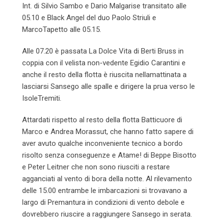
Int. di Silvio Sambo e Dario Malgarise transitato alle
05.10 e Black Angel del duo Paolo Striuli e
MarcoTapetto alle 05.15.
Alle 07.20 è passata La Dolce Vita di Berti Bruss in
coppia con il velista non-vedente Egidio Carantini e
anche il resto della flotta è riuscita nellamattinata a
lasciarsi Sansego alle spalle e dirigere la prua verso le
IsoleTremiti.
Attardati rispetto al resto della flotta Batticuore di
Marco e Andrea Morassut, che hanno fatto sapere di
aver avuto qualche inconveniente tecnico a bordo
risolto senza conseguenze e Atame! di Beppe Bisotto
e Peter Leitner che non sono riusciti a restare
agganciati al vento di bora della notte. Al rilevamento
delle 15.00 entrambe le imbarcazioni si trovavano a
largo di Premantura in condizioni di vento debole e
dovrebbero riuscire a raggiungere Sansego in serata.