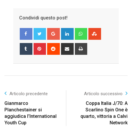
Condividi questo post!
Google+
LinkedIn
Whatsapp
StumbleUpon
Tumblr
Pinterest
Reddit
Share
Print
via
Email
Articolo precedente
Articolo successivo
Gianmarco
Coppa Italia J/70: A
Planchestainer si
Scarlino Spin One è
aggiudica l’International
quarto, vittoria a Calvi
Youth Cup
Network