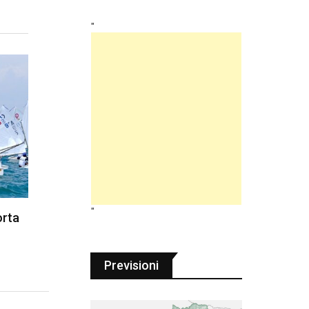
"
"
orta
Previsioni