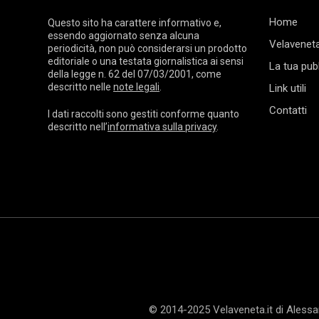
Home
Questo sito ha carattere informativo e,
essendo aggiornato senza alcuna
Velaveneta
periodicità, non può considerarsi un prodotto
editoriale o una testata giornalistica ai sensi
La tua pubb
della legge n. 62 del 07/03/2001, come
descritto nelle
note legali
.
Link utili
Contatti
I dati raccolti sono gestiti conforme quanto
descritto nell’
informativa sulla privacy
.
© 2014-2025 Velaveneta.it di Aless