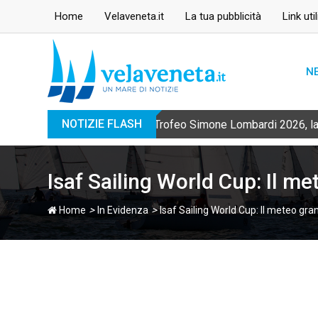
Skip
Home
Velaveneta.it
La tua pubblicità
Link util
to
content
N
NOTIZIE FLASH
Trofeo Simone Lombardi 2026, la 
Isaf Sailing World Cup: Il me
>
>
Home
In Evidenza
Isaf Sailing World Cup: Il meteo gra