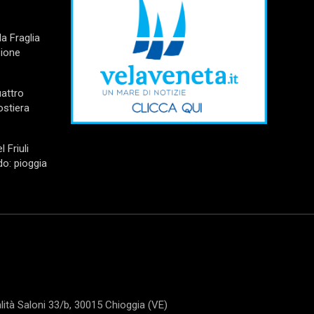
a Fraglia
zione
uattro
ostiera
l Friuli
do: pioggia
tà Saloni 33/b, 30015 Chioggia (VE)