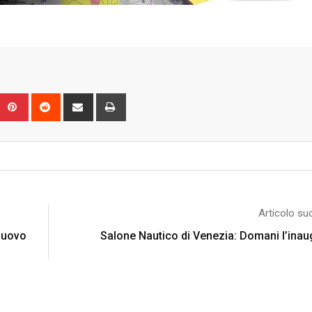
Upon
umblr
Pinterest
Reddit
Share
Print
via
Email
Articolo su
 nuovo
Salone Nautico di Venezia: Domani l’ina