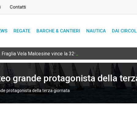
i
Contatti
EWS
REGATE
BARCHE & CANTIERI
NAUTICA
DAI CIRCOL
Fraglia Vela Malcesine vince la 32ª edizione
teo grande protagonista della terz
nde protagonista della terza giornata