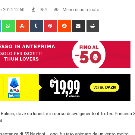
e 2014 12:50
954
Meno di un minuto
+
LinkedIn
Whatsapp
StumbleUpon
Tumblr
Pinterest
Reddit
Share
Print
via
Email
aleari, dove da lunedì è in corso di svolgimento il Trofeo Princesa S
4.
resentanza di 55 Nazioni – oggi è stato animato da un vento molto