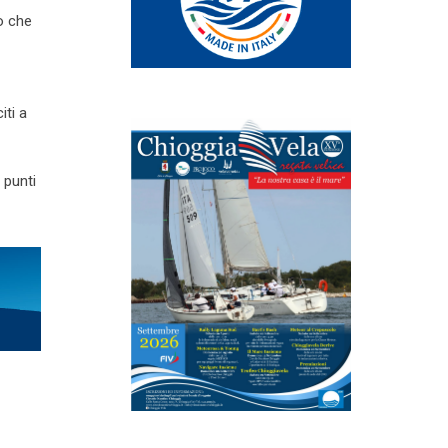
o che
iti a
 punti