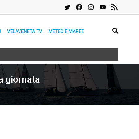
Twitter
Facebook
Instagram
YouTube
Feed
RSS
I
VELAVENETA TV
METEO E MAREE
a giornata