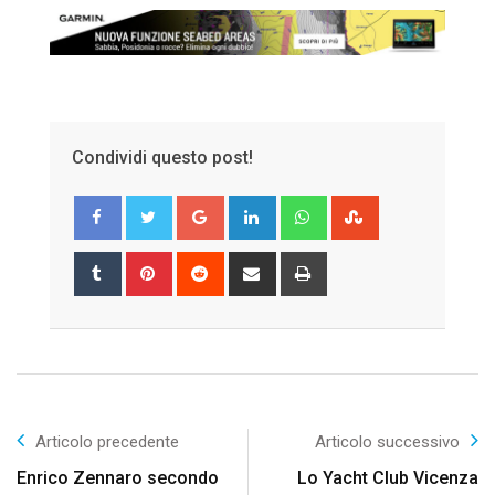
Condividi questo post!
Google+
LinkedIn
Whatsapp
StumbleUpon
Tumblr
Pinterest
Reddit
Share
Print
via
Email
Articolo precedente
Articolo successivo
Enrico Zennaro secondo
Lo Yacht Club Vicenza