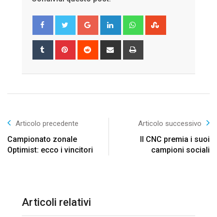
Google+
LinkedIn
Whatsapp
StumbleUpon
Tumblr
Pinterest
Reddit
Share
Print
via
Email
Articolo precedente
Articolo successivo
Campionato zonale
Il CNC premia i suoi
Optimist: ecco i vincitori
campioni sociali
Articoli relativi