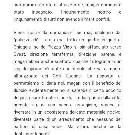
suo nome) allo stato attuale o se, magari come ci è
stato insegnato, l’inquinamento nostro è
l’inquinamento di tutti non avendo il mare confini.
Viene inoltre da domandarsi se mai, qualcuno dai
“palazzi alti” si sia mai fatto un giretto in quel di
Chioggia, se da Piazza Vigo si sia affacciato verso
Ovest, direzione terraferma, direzione barena, e
magari abbia anche scattato qualche fotografia in un
limpido giorno d’estate con il sole che va a morire
all’orizzonte dei Colli Euganei. La risposta ci
permettiamo di darla noi, magari con il beneficio del
dubbio: evidentemente no; si sarebbe di certo accorto
di quella carretta che giace li, a due passi dalla città,
arenata su di una secca, arrugginita, stanca di
riversare in un ecosistema delicato materiale nocivo,
diventata parte di un arredamento che nessuno dei
padroni di casa vuole. Ma allora, perché ce la
dobbiamo tenere?