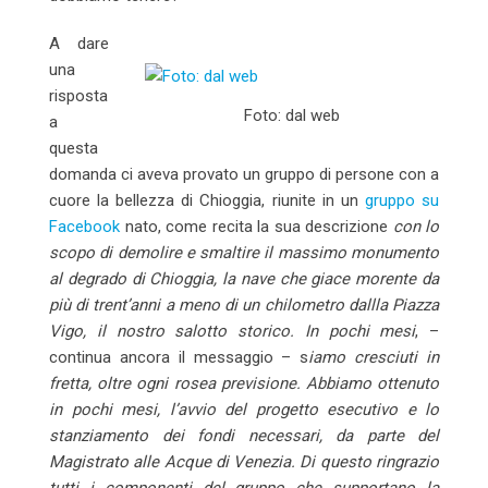
A dare
una
risposta
Foto: dal web
a
questa
domanda ci aveva provato un gruppo di persone con a
cuore la bellezza di Chioggia, riunite in un
gruppo su
Facebook
nato, come recita la sua descrizione
con lo
scopo di demolire e smaltire il massimo monumento
al degrado di Chioggia, la nave che giace morente da
più di trent’anni a meno di un chilometro dallla Piazza
Vigo, il nostro salotto storico.
In pochi mesi
, –
continua ancora il messaggio – s
iamo cresciuti in
fretta, oltre ogni rosea previsione. Abbiamo ottenuto
in pochi mesi, l’avvio del progetto esecutivo e lo
stanziamento dei fondi necessari, da parte del
Magistrato alle Acque di Venezia. Di questo ringrazio
tutti i componenti del gruppo che supportano la