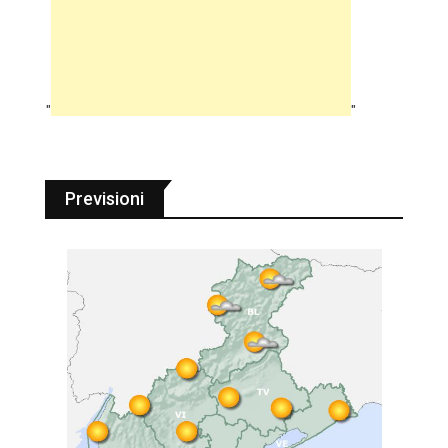
"
"
Previsioni