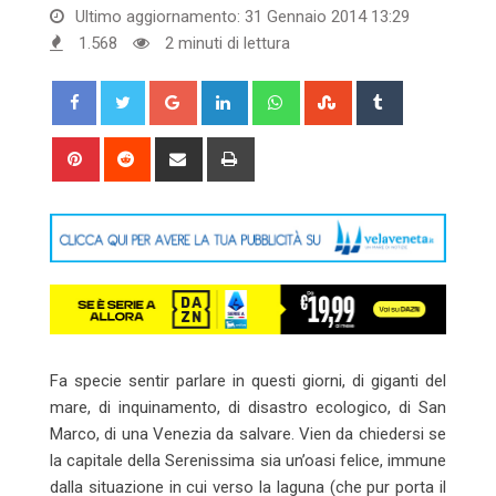
Ultimo aggiornamento: 31 Gennaio 2014 13:29
1.568
2 minuti di lettura
Google+
LinkedIn
Whatsapp
StumbleUpon
Tumblr
Pinterest
Reddit
Share
Print
via
Email
Fa specie sentir parlare in questi giorni, di giganti del
mare, di inquinamento, di disastro ecologico, di San
Marco, di una Venezia da salvare. Vien da chiedersi se
la capitale della Serenissima sia un’oasi felice, immune
dalla situazione in cui verso la laguna (che pur porta il