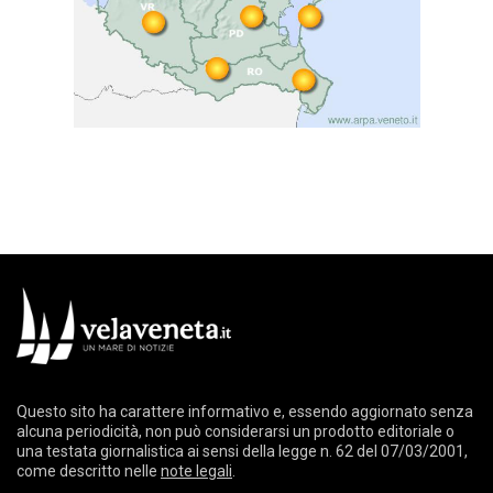
Questo sito ha carattere informativo e, essendo aggiornato senza
alcuna periodicità, non può considerarsi un prodotto editoriale o
una testata giornalistica ai sensi della legge n. 62 del 07/03/2001,
come descritto nelle
note legali
.