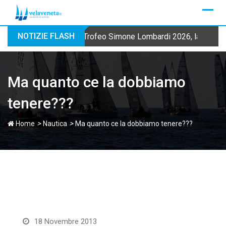
Skip
to
content
NOTIZIE FLASH
Trofeo Simone Lombardi 2026, la Fraglia
Ma quanto ce la dobbiamo
tenere???
>
>
Home
Nautica
Ma quanto ce la dobbiamo tenere???
18 Novembre 2013