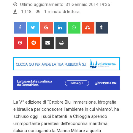
Ultimo aggiornamento: 31 Gennaio 2014 19:35
1.118
1 minuto di lettura
Google+
LinkedIn
Whatsapp
StumbleUpon
Tumblr
Pinterest
Reddit
Share
Print
via
Email
La V° edizione di “Ottobre Blu, immersione, idrografia
e idraulica per conoscere l’ambiente in cui viviamo”, ha
schiuso oggi i suoi battenti a Chioggia aprendo
un’importante parentesi dell’economia marittima
italiana coniugando la Marina Militare a quella