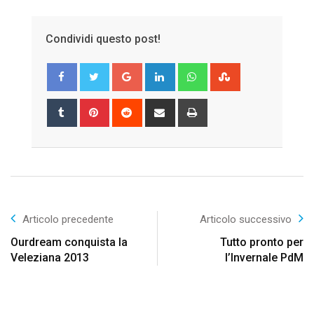
Condividi questo post!
Google+
LinkedIn
Whatsapp
StumbleUpon
Tumblr
Pinterest
Reddit
Share
Print
via
Email
Articolo precedente
Articolo successivo
Ourdream conquista la
Tutto pronto per
Veleziana 2013
l’Invernale PdM