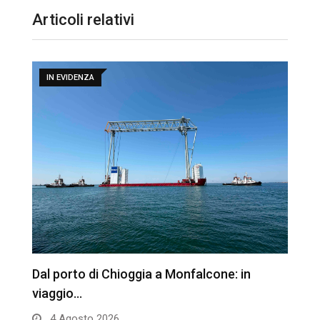
Articoli relativi
IN EVIDENZA
Dal porto di Chioggia a Monfalcone: in
L
viaggio…
n
4 Agosto 2026