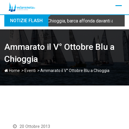
Skip
to
content
NOTIZIE FLASH
Chioggia, barca affonda davanti alla dig
Ammarato il V° Ottobre Blu a
Chioggia
>
>
Home
Eventi
Ammarato il V° Ottobre Blu a Chioggia
20 Ottobre 2013